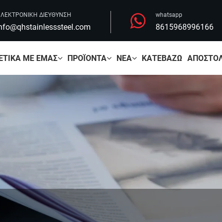
ΛΕΚΤΡΟΝΙΚΗ ΔΙΕΥΘΥΝΣΗ
whatsapp
nfo@qhstainlesssteel.com
8615968996166
ΕΤΙΚΆ ΜΕ ΕΜΆΣ
ΠΡΟΪΌΝΤΑ
ΝΈΑ
ΚΑΤΕΒΆΖΩ
ΑΠΟΣΤΟΛ