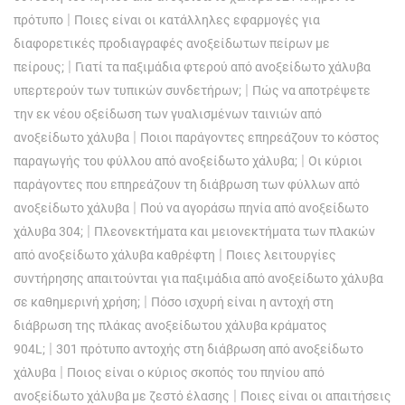
|
πρότυπο
Ποιες είναι οι κατάλληλες εφαρμογές για
διαφορετικές προδιαγραφές ανοξείδωτων πείρων με
|
πείρους;
Γιατί τα παξιμάδια φτερού από ανοξείδωτο χάλυβα
|
υπερτερούν των τυπικών συνδετήρων;
Πώς να αποτρέψετε
την εκ νέου οξείδωση των γυαλισμένων ταινιών από
|
ανοξείδωτο χάλυβα
Ποιοι παράγοντες επηρεάζουν το κόστος
|
παραγωγής του φύλλου από ανοξείδωτο χάλυβα;
Οι κύριοι
παράγοντες που επηρεάζουν τη διάβρωση των φύλλων από
|
ανοξείδωτο χάλυβα
Πού να αγοράσω πηνία από ανοξείδωτο
|
χάλυβα 304;
Πλεονεκτήματα και μειονεκτήματα των πλακών
|
από ανοξείδωτο χάλυβα καθρέφτη
Ποιες λειτουργίες
συντήρησης απαιτούνται για παξιμάδια από ανοξείδωτο χάλυβα
|
σε καθημερινή χρήση;
Πόσο ισχυρή είναι η αντοχή στη
διάβρωση της πλάκας ανοξείδωτου χάλυβα κράματος
|
904L;
301 πρότυπο αντοχής στη διάβρωση από ανοξείδωτο
|
χάλυβα
Ποιος είναι ο κύριος σκοπός του πηνίου από
|
ανοξείδωτο χάλυβα με ζεστό έλασης
Ποιες είναι οι απαιτήσεις