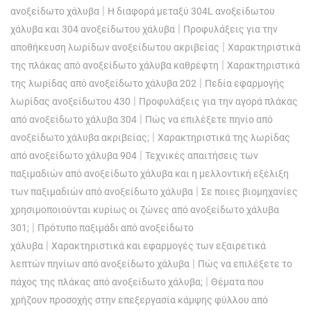
|
ανοξείδωτο χάλυβα
Η διαφορά μεταξύ 304L ανοξείδωτου
|
χάλυβα και 304 ανοξείδωτου χάλυβα
Προφυλάξεις για την
|
αποθήκευση λωρίδων ανοξείδωτου ακριβείας
Χαρακτηριστικά
|
της πλάκας από ανοξείδωτο χάλυβα καθρέφτη
Χαρακτηριστικά
|
της λωρίδας από ανοξείδωτο χάλυβα 202
Πεδία εφαρμογής
|
λωρίδας ανοξείδωτου 430
Προφυλάξεις για την αγορά πλάκας
|
από ανοξείδωτο χάλυβα 304
Πώς να επιλέξετε πηνίο από
|
ανοξείδωτο χάλυβα ακριβείας;
Χαρακτηριστικά της λωρίδας
|
από ανοξείδωτο χάλυβα 904
Τεχνικές απαιτήσεις των
παξιμαδιών από ανοξείδωτο χάλυβα και η μελλοντική εξέλιξη
|
των παξιμαδιών από ανοξείδωτο χάλυβα
Σε ποιες βιομηχανίες
χρησιμοποιούνται κυρίως οι ζώνες από ανοξείδωτο χάλυβα
|
301;
Πρότυπο παξιμάδι από ανοξείδωτο
|
χάλυβα
Χαρακτηριστικά και εφαρμογές των εξαιρετικά
|
λεπτών πηνίων από ανοξείδωτο χάλυβα
Πώς να επιλέξετε το
|
πάχος της πλάκας από ανοξείδωτο χάλυβα;
Θέματα που
χρήζουν προσοχής στην επεξεργασία κάμψης φύλλου από