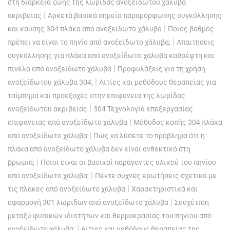
στη διάρκεια ζωής της λωρίδας ανοξείδωτου χάλυβα
|
ακριβείας
Αρκετά βασικά σημεία παραμόρφωσης συγκόλλησης
|
και καύσης 304 πλάκα από ανοξείδωτο χάλυβα
Ποιος βαθμός
|
πρέπει να είναι το πηνίο από ανοξείδωτο χάλυβα;
Απαιτήσεις
συγκόλλησης για πλάκα από ανοξείδωτο χάλυβα καθρέφτη και
|
πινέλο από ανοξείδωτο χάλυβα
Προφυλάξεις για τη χρήση
|
ανοξείδωτου χάλυβα 304;
Αιτίες και μεθόδους θεραπείας για
τσίμπημα και προεξοχές στην επιφάνεια της λωρίδας
|
ανοξείδωτου ακριβείας
304 Τεχνολογία επεξεργασίας
|
επιφάνειας από ανοξείδωτο χάλυβα
Μέθοδος κοπής 304 πλάκα
|
από ανοξείδωτο χάλυβα
Πώς να λύσετε το πρόβλημα ότι η
πλάκα από ανοξείδωτο χάλυβα δεν είναι ανθεκτικό στη
|
βρωμιά;
Ποιοι είναι οι βασικοί παράγοντες υλικού του πηνίου
|
από ανοξείδωτο χάλυβα;
Πέντε συχνές ερωτήσεις σχετικά με
|
τις πλάκες από ανοξείδωτο χάλυβα
Χαρακτηριστικά και
|
εφαρμογή 301 λωρίδων από ανοξείδωτο χάλυβα
Συσχέτιση
μεταξύ φυσικών ιδιοτήτων και θερμοκρασίας του πηνίου από
|
ανοξείδωτο χάλυβα;
Αιτίες και μεθόδους θεραπείας της