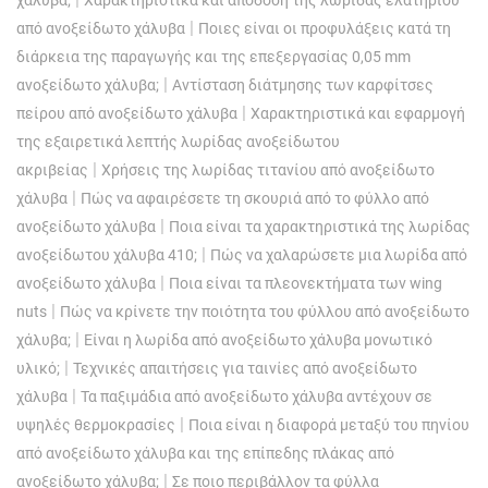
|
από ανοξείδωτο χάλυβα
Ποιες είναι οι προφυλάξεις κατά τη
διάρκεια της παραγωγής και της επεξεργασίας 0,05 mm
|
ανοξείδωτο χάλυβα;
Αντίσταση διάτμησης των καρφίτσες
|
πείρου από ανοξείδωτο χάλυβα
Χαρακτηριστικά και εφαρμογή
της εξαιρετικά λεπτής λωρίδας ανοξείδωτου
|
ακριβείας
Χρήσεις της λωρίδας τιτανίου από ανοξείδωτο
|
χάλυβα
Πώς να αφαιρέσετε τη σκουριά από το φύλλο από
|
ανοξείδωτο χάλυβα
Ποια είναι τα χαρακτηριστικά της λωρίδας
|
ανοξείδωτου χάλυβα 410;
Πώς να χαλαρώσετε μια λωρίδα από
|
ανοξείδωτο χάλυβα
Ποια είναι τα πλεονεκτήματα των wing
|
nuts
Πώς να κρίνετε την ποιότητα του φύλλου από ανοξείδωτο
|
χάλυβα;
Είναι η λωρίδα από ανοξείδωτο χάλυβα μονωτικό
|
υλικό;
Τεχνικές απαιτήσεις για ταινίες από ανοξείδωτο
|
χάλυβα
Τα παξιμάδια από ανοξείδωτο χάλυβα αντέχουν σε
|
υψηλές θερμοκρασίες
Ποια είναι η διαφορά μεταξύ του πηνίου
από ανοξείδωτο χάλυβα και της επίπεδης πλάκας από
|
ανοξείδωτο χάλυβα;
Σε ποιο περιβάλλον τα φύλλα