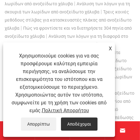
|
λωρίδων από ανοξείδωτο χάλυβα
Ανάλυση των λόγων για τη
|
σκουριά των λωρίδων από ανοξείδωτο χάλυβα
Τρεις κοινές
μεθόδους στίλβας για κατασκευαστές πλάκας από ανοξείδωτο
|
χάλυβα
Πώς να φροντίσετε και να διατηρήσετε 304 πηνία από
|
ανοξείδωτο χάλυβα
Ανάλυση των λόγων για τη διαφορά στο
|
πάχος των λωρίδων από ανοξείδωτο χάλυβα
Πώς να
X
|
αγοράσετε 316L ανοξείδωτο χάλυβα
Πώς να διακρίνετε
Χρησιμοποιούμε cookies για να σας
μεταξύ 304 από ανοξείδωτο χάλυβα και 201 από ανοξείδωτο
προσφέρουμε καλύτερη εμπειρία
|
χάλυβα;
Τι σημαίνουν η επιφάνεια του πηνίου από ανοξείδωτο
περιήγησης, να αναλύσουμε την
|
χάλυβα 2b και BA αντίστοιχα;
Η διαφορά μεταξύ των λωρίδων
επισκεψιμότητα του ιστότοπου και να
ανοξείδωτου χάλυβα 309 και 310s ανοξείδωτου
εξατομικεύσουμε το περιεχόμενο.
|
χάλυβα
Απαιτήσεις αποθήκευσης για λωρίδες από ανοξείδωτο
Χρησιμοποιώντας αυτόν τον ιστότοπο,
|
χάλυβα
Χαρακτηριστικά και διαφορές μεταξύ του πηνίου από
συμφωνείτε με τη χρήση των cookies από
ανοξείδωτο χάλυβα με ζεστό έλασης και του πηνίου από
εμάς.
Πολιτική Απορρήτου
|
ανοξείδωτο χάλυβα με κρύο έλασης
Η διαδικασία ισοπέδωσης
Απορρίπτω
Αποδέχομαι
και σχισμής του πηνίου από ανοξείδωτο χάλυβα είναι πολύ




|
σημαντική!
Χρησιμοποιούμενες μεθόδους θερμικής