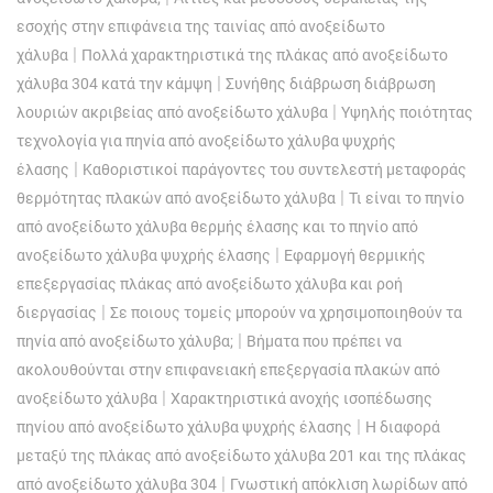
εσοχής στην επιφάνεια της ταινίας από ανοξείδωτο
|
χάλυβα
Πολλά χαρακτηριστικά της πλάκας από ανοξείδωτο
|
χάλυβα 304 κατά την κάμψη
Συνήθης διάβρωση διάβρωση
|
λουριών ακριβείας από ανοξείδωτο χάλυβα
Υψηλής ποιότητας
τεχνολογία για πηνία από ανοξείδωτο χάλυβα ψυχρής
|
έλασης
Καθοριστικοί παράγοντες του συντελεστή μεταφοράς
|
θερμότητας πλακών από ανοξείδωτο χάλυβα
Τι είναι το πηνίο
από ανοξείδωτο χάλυβα θερμής έλασης και το πηνίο από
|
ανοξείδωτο χάλυβα ψυχρής έλασης
Εφαρμογή θερμικής
επεξεργασίας πλάκας από ανοξείδωτο χάλυβα και ροή
|
διεργασίας
Σε ποιους τομείς μπορούν να χρησιμοποιηθούν τα
|
πηνία από ανοξείδωτο χάλυβα;
Βήματα που πρέπει να
ακολουθούνται στην επιφανειακή επεξεργασία πλακών από
|
ανοξείδωτο χάλυβα
Χαρακτηριστικά ανοχής ισοπέδωσης
|
πηνίου από ανοξείδωτο χάλυβα ψυχρής έλασης
Η διαφορά
μεταξύ της πλάκας από ανοξείδωτο χάλυβα 201 και της πλάκας
|
από ανοξείδωτο χάλυβα 304
Γνωστική απόκλιση λωρίδων από