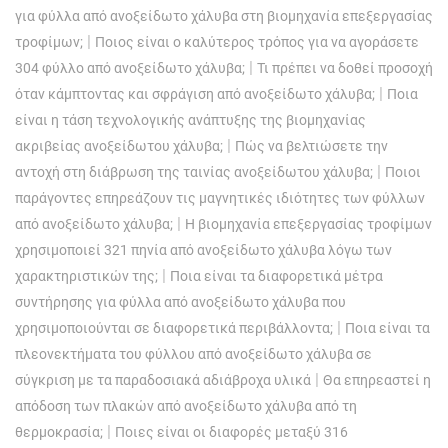
για φύλλα από ανοξείδωτο χάλυβα στη βιομηχανία επεξεργασίας
|
τροφίμων;
Ποιος είναι ο καλύτερος τρόπος για να αγοράσετε
|
304 φύλλο από ανοξείδωτο χάλυβα;
Τι πρέπει να δοθεί προσοχή
|
όταν κάμπτοντας και σφράγιση από ανοξείδωτο χάλυβα;
Ποια
είναι η τάση τεχνολογικής ανάπτυξης της βιομηχανίας
|
ακριβείας ανοξείδωτου χάλυβα;
Πώς να βελτιώσετε την
|
αντοχή στη διάβρωση της ταινίας ανοξείδωτου χάλυβα;
Ποιοι
παράγοντες επηρεάζουν τις μαγνητικές ιδιότητες των φύλλων
|
από ανοξείδωτο χάλυβα;
Η βιομηχανία επεξεργασίας τροφίμων
χρησιμοποιεί 321 πηνία από ανοξείδωτο χάλυβα λόγω των
|
χαρακτηριστικών της;
Ποια είναι τα διαφορετικά μέτρα
συντήρησης για φύλλα από ανοξείδωτο χάλυβα που
|
χρησιμοποιούνται σε διαφορετικά περιβάλλοντα;
Ποια είναι τα
πλεονεκτήματα του φύλλου από ανοξείδωτο χάλυβα σε
|
σύγκριση με τα παραδοσιακά αδιάβροχα υλικά
Θα επηρεαστεί η
απόδοση των πλακών από ανοξείδωτο χάλυβα από τη
|
θερμοκρασία;
Ποιες είναι οι διαφορές μεταξύ 316