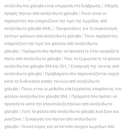
|
ανοξείδωτου χάλυβα είναι επιρρεπή στη διάβρωση;
Οδηγός
|
αγοράς πηνίου από ανοξείδωτο χάλυβα
Ποιοι είναι οι
παράγοντες που επηρεάζουν την τιμή της λωρίδας από
|
ανοξείδωτο χάλυβα 904L;
Προφυλάξεις για τη συγκόλληση
|
λεπτών φύλλων από ανοξείδωτο χάλυβα
Ποιοι παράγοντες
επηρεάζουν την τιμή του φύλλου από ανοξείδωτο
|
χάλυβα;
Πράγματα που πρέπει να προσέξετε όταν αγοράζετε
|
πηνία από ανοξείδωτο χάλυβα
Πώς να ξεχωρίσετε τα φύλλα
|
ανοξείδωτου χάλυβα 304 και 201;
Εισαγωγή της ταινίας από
|
ανοξείδωτο χάλυβα
Προβλήματα που παρουσιάζονται συχνά
κατά τη διαδικασία κοπής ταινιών από ανοξείδωτο
|
χάλυβα
Ποιες είναι οι μέθοδοι επεξεργασίας επιφάνειας του
|
φύλλου ανοξείδωτου χάλυβα 304;
Πράγματα που πρέπει να
προσέξετε κατά την επανατύλιξη πηνίων από ανοξείδωτο
|
χάλυβα
Γιατί τα φύλλα από ανοξείδωτο χάλυβα λυγίζουν και
|
ραγίζουν;
Εισαγωγή του πηνίου από ανοξείδωτο
|
χάλυβα
Γενικό εύρος και αντίκτυπο ανοχών λωρίδων από