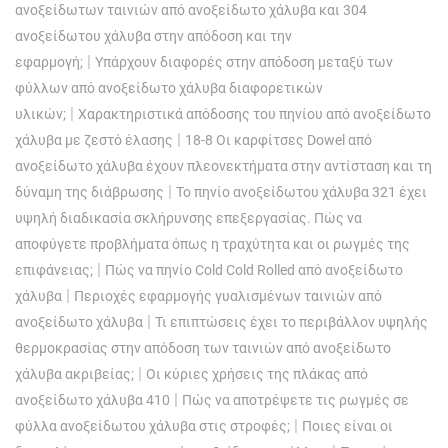
ανοξείδωτων ταινιών από ανοξείδωτο χάλυβα και 304
ανοξείδωτου χάλυβα στην απόδοση και την
|
εφαρμογή;
Υπάρχουν διαφορές στην απόδοση μεταξύ των
φύλλων από ανοξείδωτο χάλυβα διαφορετικών
|
υλικών;
Χαρακτηριστικά απόδοσης του πηνίου από ανοξείδωτο
|
χάλυβα με ζεστό έλασης
18-8 Οι καρφίτσες Dowel από
ανοξείδωτο χάλυβα έχουν πλεονεκτήματα στην αντίσταση και τη
|
δύναμη της διάβρωσης
Το πηνίο ανοξείδωτου χάλυβα 321 έχει
υψηλή διαδικασία σκλήρυνσης επεξεργασίας. Πώς να
αποφύγετε προβλήματα όπως η τραχύτητα και οι ρωγμές της
|
επιφάνειας;
Πώς να πηνίο Cold Cold Rolled από ανοξείδωτο
|
χάλυβα
Περιοχές εφαρμογής γυαλισμένων ταινιών από
|
ανοξείδωτο χάλυβα
Τι επιπτώσεις έχει το περιβάλλον υψηλής
θερμοκρασίας στην απόδοση των ταινιών από ανοξείδωτο
|
χάλυβα ακριβείας;
Οι κύριες χρήσεις της πλάκας από
|
ανοξείδωτο χάλυβα 410
Πώς να αποτρέψετε τις ρωγμές σε
|
φύλλα ανοξείδωτου χάλυβα στις στροφές;
Ποιες είναι οι