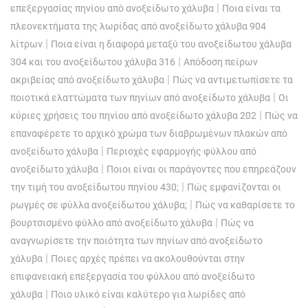
|
επεξεργασίας πηνίου από ανοξείδωτο χάλυβα
Ποια είναι τα
πλεονεκτήματα της λωρίδας από ανοξείδωτο χάλυβα 904
|
λίτρων
Ποια είναι η διαφορά μεταξύ του ανοξείδωτου χάλυβα
|
304 και του ανοξείδωτου χάλυβα 316
Απόδοση πείρων
|
ακριβείας από ανοξείδωτο χάλυβα
Πώς να αντιμετωπίσετε τα
|
ποιοτικά ελαττώματα των πηνίων από ανοξείδωτο χάλυβα
Οι
|
κύριες χρήσεις του πηνίου από ανοξείδωτο χάλυβα 202
Πώς να
επαναφέρετε το αρχικό χρώμα των διαβρωμένων πλακών από
|
ανοξείδωτο χάλυβα
Περιοχές εφαρμογής φύλλου από
|
ανοξείδωτο χάλυβα
Ποιοι είναι οι παράγοντες που επηρεάζουν
|
την τιμή του ανοξείδωτου πηνίου 430;
Πώς εμφανίζονται οι
|
ρωγμές σε φύλλα ανοξείδωτου χάλυβα;
Πώς να καθαρίσετε το
|
βουρτσισμένο φύλλο από ανοξείδωτο χάλυβα
Πώς να
αναγνωρίσετε την ποιότητα των πηνίων από ανοξείδωτο
|
χάλυβα
Ποιες αρχές πρέπει να ακολουθούνται στην
επιφανειακή επεξεργασία του φύλλου από ανοξείδωτο
|
χάλυβα
Ποιο υλικό είναι καλύτερο για λωρίδες από