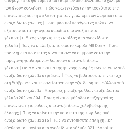
αποφύγετε το φαινόμενο των καρπών από ανοξείδωτο χάλυβα
|
που έχουν κολλήσει;
Πώς να ανιχνεύσετε την τραχύτητα της
επιφάνειας και τη στιλπνότητα των γυαλισμένων λωρίδων από
|
ανοξείδωτο χάλυβα;
Ποιοι βασικοί παράγοντες πρέπει να
εξετάσω κατά την αγορά καρύδια από ανοξείδωτο
|
χάλυβα;
Ειδικές χρήσεις της λωρίδας από ανοξείδωτο
|
|
χάλυβα
Πώς να επιλέξετε το σωστό καρύδι M8 Dome
Ποια
προβλήματα ποιότητας είναι πιθανό να συμβούν κατά την
παραγωγή γυαλισμένων λωρίδων από ανοξείδωτο
|
χάλυβα;
Ποια είναι η αιτία της ψυχρής ρωγμής των ταινιών από
|
ανοξείδωτο χάλυβα ακριβείας
Πώς να βελτιώσετε την αντοχή
στη διάβρωση και την αντίσταση στην οξείδωση του φύλλου από
|
ανοξείδωτο χάλυβα
Διαφορές μεταξύ φύλλων ανοξείδωτου
|
χάλυβα 202 και 304
Ποιες είναι οι μέθοδοι επεξεργασίας
επιφανειών για ρόλους από ανοξείδωτο χάλυβα θερμής
|
έλασης;
Πώς να κρίνετε την ποιότητα της λωρίδας από
|
ανοξείδωτο χάλυβα 316
Πώς να εντοπίσετε εάν η χημική
σύνθεση του πηνίου από ανοξείδωτο χάλυβα 321 πληροί το