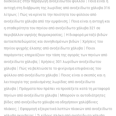
|
δυσκολίες στην παραγωγή ανοξείδωτου φύλλου
Ποια είναι η
αντοχή στη διάβρωση της λωρίδας από ανοξείδωτο χάλυβα 316
|
λίτρων;
Πώς να κρίνετε την ποιότητα του φύλλου από
|
ανοξείδωτο χάλυβα από την εμφάνιση;
Ποια είναι η αντοχή και
η σταθερότητα του πηνίου από ανοξείδωτο χάλυβα 321 σε
|
περιβάλλον υψηλής θερμοκρασίας;
Η διαφορά μεταξύ βιδών
|
αυτοεπιπεδώματος και συνηθισμένων βιδών
Χρήσεις του
|
πηνίου ψυχρής έλασης από ανοξείδωτο χάλυβα
Ποιοι
παράγοντες επηρεάζουν την τάση της αγοράς των πηνίων από
|
ανοξείδωτο χάλυβα;
Χρήσεις 301 λωρίδων ανοξείδωτου
|
χάλυβα
Πώς να βελτιώσετε το φινίρισμα επιφάνειας του
|
φύλλου από ανοξείδωτο χάλυβα
Ποιος είναι ο σκοπός και η
λειτουργία της γυαλισμένης λωρίδας από ανοξείδωτο
|
χάλυβα
Πράγματα που πρέπει να προσέξετε κατά τη μεταφορά
|
πηνίων από ανοξείδωτο χάλυβα
Μπορούν οι αυτοδιάτρητες
βίδες από ανοξείδωτο χάλυβα να οδηγήσουν χαλύβδινες
|
πλάκες;
Εφαρμογή εξαιρετικά λεπτών πλακών από ανοξείδωτο
|
χάλυβα ακριβείας
Τι είδους πλάκα από ανοξείδωτο χάλυβα