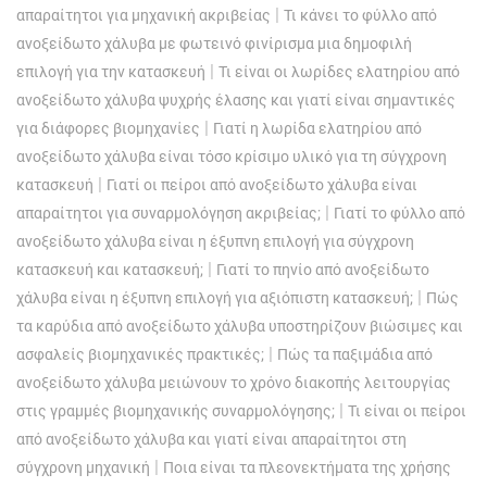
|
απαραίτητοι για μηχανική ακριβείας
Τι κάνει το φύλλο από
ανοξείδωτο χάλυβα με φωτεινό φινίρισμα μια δημοφιλή
|
επιλογή για την κατασκευή
Τι είναι οι λωρίδες ελατηρίου από
ανοξείδωτο χάλυβα ψυχρής έλασης και γιατί είναι σημαντικές
|
για διάφορες βιομηχανίες
Γιατί η λωρίδα ελατηρίου από
ανοξείδωτο χάλυβα είναι τόσο κρίσιμο υλικό για τη σύγχρονη
|
κατασκευή
Γιατί οι πείροι από ανοξείδωτο χάλυβα είναι
|
απαραίτητοι για συναρμολόγηση ακριβείας;
Γιατί το φύλλο από
ανοξείδωτο χάλυβα είναι η έξυπνη επιλογή για σύγχρονη
|
κατασκευή και κατασκευή;
Γιατί το πηνίο από ανοξείδωτο
|
χάλυβα είναι η έξυπνη επιλογή για αξιόπιστη κατασκευή;
Πώς
τα καρύδια από ανοξείδωτο χάλυβα υποστηρίζουν βιώσιμες και
|
ασφαλείς βιομηχανικές πρακτικές;
Πώς τα παξιμάδια από
ανοξείδωτο χάλυβα μειώνουν το χρόνο διακοπής λειτουργίας
|
στις γραμμές βιομηχανικής συναρμολόγησης;
Τι είναι οι πείροι
από ανοξείδωτο χάλυβα και γιατί είναι απαραίτητοι στη
|
σύγχρονη μηχανική
Ποια είναι τα πλεονεκτήματα της χρήσης