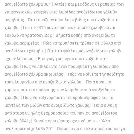
|
ανοξείδωτο χάλυβα 304
Αιτίες και μεθόδους θεραπείας των
επιφανειακών εσοχών στις λωρίδες ανοξείδωτου χάλυβα
|
ακριβείας
Γιατί σπάζουν εύκολα οι βίδες από ανοξείδωτο
|
χάλυβα;
Γιατί το 316 πηνίο από ανοξείδωτο χάλυβα είναι
|
εύκολο να γρατσουνίσει;
Βήματα κοπής από ανοξείδωτο
|
χάλυβα ακριβείας
Πώς να τρυπήσετε τρύπες σε φύλλα από
|
ανοξείδωτο χάλυβα;
Γιατί τα φύλλα από ανοξείδωτο χάλυβα
|
έχουν λάκκους;
Εισαγωγή σε πηνία από ανοξείδωτο
|
χάλυβα
Πώς να επιλέξετε έναν προμηθευτή λωρίδων από
|
ανοξείδωτο χάλυβα ακριβείας;
Πώς να κρίνετε την ποιότητα
|
του αλουμινίου από ανοξείδωτο χάλυβα;
Ποια είναι τα
χαρακτηριστικά απόδοσης των λωρίδων από ανοξείδωτο
|
χάλυβα;
Πώς να ταξινομήσετε τις προδιαγραφές και τα
|
μοντέλα των βιδών από ανοξείδωτο χάλυβα;
Ποια είναι η
αντίσταση υψηλής θερμοκρασίας του πηνίου ανοξείδωτου
|
χάλυβα 904L;
Κοινές ερωτήσεις σχετικά με το φύλλο
|
ανοξείδωτου χάλυβα 201
Ποιος είναι ο καλύτερος τρόπος για