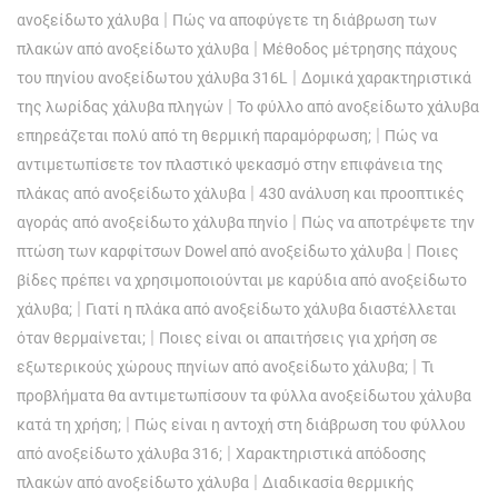
|
ανοξείδωτο χάλυβα
Πώς να αποφύγετε τη διάβρωση των
|
πλακών από ανοξείδωτο χάλυβα
Μέθοδος μέτρησης πάχους
|
του πηνίου ανοξείδωτου χάλυβα 316L
Δομικά χαρακτηριστικά
|
της λωρίδας χάλυβα πληγών
Το φύλλο από ανοξείδωτο χάλυβα
|
επηρεάζεται πολύ από τη θερμική παραμόρφωση;
Πώς να
αντιμετωπίσετε τον πλαστικό ψεκασμό στην επιφάνεια της
|
πλάκας από ανοξείδωτο χάλυβα
430 ανάλυση και προοπτικές
|
αγοράς από ανοξείδωτο χάλυβα πηνίο
Πώς να αποτρέψετε την
|
πτώση των καρφίτσων Dowel από ανοξείδωτο χάλυβα
Ποιες
βίδες πρέπει να χρησιμοποιούνται με καρύδια από ανοξείδωτο
|
χάλυβα;
Γιατί η πλάκα από ανοξείδωτο χάλυβα διαστέλλεται
|
όταν θερμαίνεται;
Ποιες είναι οι απαιτήσεις για χρήση σε
|
εξωτερικούς χώρους πηνίων από ανοξείδωτο χάλυβα;
Τι
προβλήματα θα αντιμετωπίσουν τα φύλλα ανοξείδωτου χάλυβα
|
κατά τη χρήση;
Πώς είναι η αντοχή στη διάβρωση του φύλλου
|
από ανοξείδωτο χάλυβα 316;
Χαρακτηριστικά απόδοσης
|
πλακών από ανοξείδωτο χάλυβα
Διαδικασία θερμικής