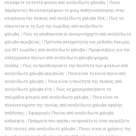
|
να κόψετε τα λεπτά φύλλα από ανοξείδωτο χάλυβα;
Ποιοι
παράγοντες θα καταστρέψουν το φιλμ παθητικοποίησης στην
|
επιφάνεια της πλάκας από ανοξείδωτο χάλυβα 304;
Πώς να
επεκτείνετε τη ζωή της λωρίδας από ανοξείδωτο
|
χάλυβα;
Πώς να αποθηκεύσετε αλουμινόχαρτο από ανοξείδωτο
|
χάλυβα ακριβείας;
Πρότυπα σκληρότητας και μέθοδοι δοκιμής
|
για 301 λωρίδες από ανοξείδωτο χάλυβα
Προφυλάξεις για την
επεξεργασία πηνίων από ανοξείδωτο χάλυβα ψυχρής
|
έλασης
Πώς να προσδιορίσετε την ποιότητα των φύλλων από
|
ανοξείδωτο χάλυβα ακριβείας
Ποια είναι τα κοινά πηνία από
|
ανοξείδωτο χάλυβα;
Ποια είναι η ποιότητα της πλάκας από
|
ανοξείδωτο χάλυβα 410;
Πώς να χρησιμοποιήσετε τα
|
παξιμάδια φτερού από ανοξείδωτο χάλυβα;
Ποια είναι τα
πλεονεκτήματα της ταινίας από ανοξείδωτο χάλυβα υψηλής
|
απόδοσης;
Εφαρμογές Πηνίου από ανοξείδωτο χάλυβα
|
καθρέφτη
Πράγματα που πρέπει να προσέξετε όταν αγοράζετε
|
304 ταινίες από ανοξείδωτο χάλυβα
Ποιες είναι οι χρήσεις της