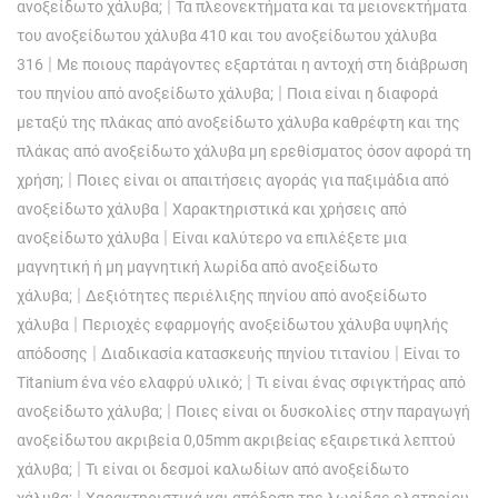
|
ανοξείδωτο χάλυβα;
Τα πλεονεκτήματα και τα μειονεκτήματα
του ανοξείδωτου χάλυβα 410 και του ανοξείδωτου χάλυβα
|
316
Με ποιους παράγοντες εξαρτάται η αντοχή στη διάβρωση
|
του πηνίου από ανοξείδωτο χάλυβα;
Ποια είναι η διαφορά
μεταξύ της πλάκας από ανοξείδωτο χάλυβα καθρέφτη και της
πλάκας από ανοξείδωτο χάλυβα μη ερεθίσματος όσον αφορά τη
|
χρήση;
Ποιες είναι οι απαιτήσεις αγοράς για παξιμάδια από
|
ανοξείδωτο χάλυβα
Χαρακτηριστικά και χρήσεις από
|
ανοξείδωτο χάλυβα
Είναι καλύτερο να επιλέξετε μια
μαγνητική ή μη μαγνητική λωρίδα από ανοξείδωτο
|
χάλυβα;
Δεξιότητες περιέλιξης πηνίου από ανοξείδωτο
|
χάλυβα
Περιοχές εφαρμογής ανοξείδωτου χάλυβα υψηλής
|
|
απόδοσης
Διαδικασία κατασκευής πηνίου τιτανίου
Είναι το
|
Titanium ένα νέο ελαφρύ υλικό;
Τι είναι ένας σφιγκτήρας από
|
ανοξείδωτο χάλυβα;
Ποιες είναι οι δυσκολίες στην παραγωγή
ανοξείδωτου ακριβεία 0,05mm ακριβείας εξαιρετικά λεπτού
|
χάλυβα;
Τι είναι οι δεσμοί καλωδίων από ανοξείδωτο
|
χάλυβα;
Χαρακτηριστικά και απόδοση της λωρίδας ελατηρίου