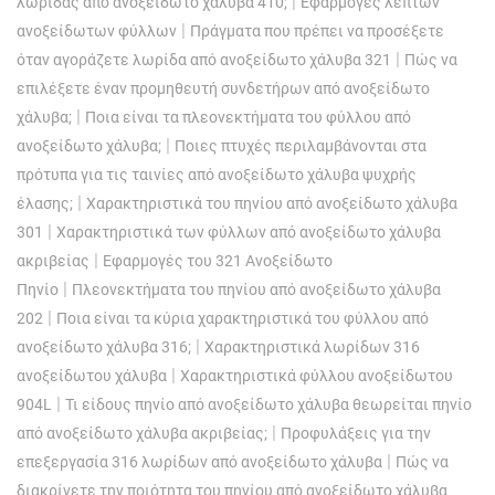
|
λωρίδας από ανοξείδωτο χάλυβα 410;
Εφαρμογές λεπτών
|
ανοξείδωτων φύλλων
Πράγματα που πρέπει να προσέξετε
|
όταν αγοράζετε λωρίδα από ανοξείδωτο χάλυβα 321
Πώς να
επιλέξετε έναν προμηθευτή συνδετήρων από ανοξείδωτο
|
χάλυβα;
Ποια είναι τα πλεονεκτήματα του φύλλου από
|
ανοξείδωτο χάλυβα;
Ποιες πτυχές περιλαμβάνονται στα
πρότυπα για τις ταινίες από ανοξείδωτο χάλυβα ψυχρής
|
έλασης;
Χαρακτηριστικά του πηνίου από ανοξείδωτο χάλυβα
|
301
Χαρακτηριστικά των φύλλων από ανοξείδωτο χάλυβα
|
ακριβείας
Εφαρμογές του 321 Ανοξείδωτο
|
Πηνίο
Πλεονεκτήματα του πηνίου από ανοξείδωτο χάλυβα
|
202
Ποια είναι τα κύρια χαρακτηριστικά του φύλλου από
|
ανοξείδωτο χάλυβα 316;
Χαρακτηριστικά λωρίδων 316
|
ανοξείδωτου χάλυβα
Χαρακτηριστικά φύλλου ανοξείδωτου
|
904L
Τι είδους πηνίο από ανοξείδωτο χάλυβα θεωρείται πηνίο
|
από ανοξείδωτο χάλυβα ακριβείας;
Προφυλάξεις για την
|
επεξεργασία 316 λωρίδων από ανοξείδωτο χάλυβα
Πώς να
διακρίνετε την ποιότητα του πηνίου από ανοξείδωτο χάλυβα