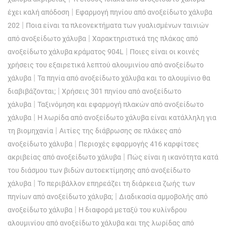
|
έχει καλή απόδοση
Εφαρμογή πηνίου από ανοξείδωτο χάλυβα
|
202
Ποια είναι τα πλεονεκτήματα των γυαλισμένων ταινιών
|
από ανοξείδωτο χάλυβα
Χαρακτηριστικά της πλάκας από
|
ανοξείδωτο χάλυβα κράματος 904L
Ποιες είναι οι κοινές
χρήσεις του εξαιρετικά λεπτού αλουμινίου από ανοξείδωτο
|
χάλυβα
Τα πηνία από ανοξείδωτο χάλυβα και το αλουμίνιο θα
|
διαβιβάζονται;
Χρήσεις 301 πηνίου από ανοξείδωτο
|
χάλυβα
Ταξινόμηση και εφαρμογή πλακών από ανοξείδωτο
|
χάλυβα
Η λωρίδα από ανοξείδωτο χάλυβα είναι κατάλληλη για
|
τη βιομηχανία
Αιτίες της διάβρωσης σε πλάκες από
|
ανοξείδωτο χάλυβα
Περιοχές εφαρμογής 416 καρφίτσες
|
ακριβείας από ανοξείδωτο χάλυβα
Πώς είναι η ικανότητα κατά
του διάσμου των βιδών αυτοεκτίμησης από ανοξείδωτο
|
χάλυβα
Το περιβάλλον επηρεάζει τη διάρκεια ζωής των
|
πηνίων από ανοξείδωτο χάλυβα;
Διαδικασία αμμοβολής από
|
ανοξείδωτο χάλυβα
Η διαφορά μεταξύ του κυλίνδρου
αλουμινίου από ανοξείδωτο χάλυβα και της λωρίδας από