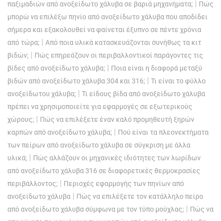
|
παξιμαδιών από ανοξείδωτο χάλυβα σε βαριά μηχανήματα;
Πώς
μπορώ να επιλέξω πηνίο από ανοξείδωτο χάλυβα που αποδίδει
σήμερα και εξακολουθεί να φαίνεται έξυπνο σε πέντε χρόνια
|
από τώρα;
Από ποια υλικά κατασκευάζονται συνήθως τα κιτ
|
βιδών;
Πώς επηρεάζουν οι περιβαλλοντικοί παράγοντες τις
|
βίδες από ανοξείδωτο χάλυβα;
Ποια είναι η διαφορά μεταξύ
|
βιδών από ανοξείδωτο χάλυβα 304 και 316;
Τι είναι το φύλλο
|
ανοξείδωτου χάλυβα;
Τι είδους βίδα από ανοξείδωτο χάλυβα
πρέπει να χρησιμοποιείτε για εφαρμογές σε εξωτερικούς
|
χώρους;
Πώς να επιλέξετε έναν καλό προμηθευτή ξηρών
|
καρπών από ανοξείδωτο χάλυβα;
Πού είναι τα πλεονεκτήματα
των πείρων από ανοξείδωτο χάλυβα σε σύγκριση με άλλα
|
υλικά;
Πώς αλλάζουν οι μηχανικές ιδιότητες των λωρίδων
από ανοξείδωτο χάλυβα 316 σε διαφορετικές θερμοκρασίες
|
περιβάλλοντος;
Περιοχές εφαρμογής των πηνίων από
|
ανοξείδωτο χάλυβα
Πώς να επιλέξετε τον κατάλληλο πείρο
|
από ανοξείδωτο χάλυβα σύμφωνα με τον τύπο μούχλας;
Πώς να