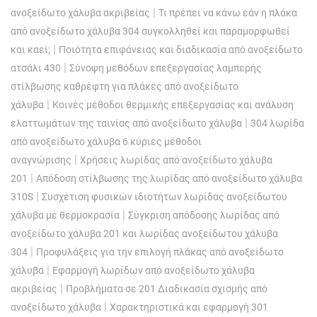
|
ανοξείδωτο χάλυβα ακριβείας
Τι πρέπει να κάνω εάν η πλάκα
από ανοξείδωτο χάλυβα 304 συγκολληθεί και παραμορφωθεί
|
και καεί;
Ποιότητα επιφάνειας και διαδικασία από ανοξείδωτο
|
ατσάλι 430
Σύνοψη μεθόδων επεξεργασίας λαμπερής
στίλβωσης καθρέφτη για πλάκες από ανοξείδωτο
|
χάλυβα
Κοινές μέθοδοι θερμικής επεξεργασίας και ανάλυση
|
ελαττωμάτων της ταινίας από ανοξείδωτο χάλυβα
304 λωρίδα
από ανοξείδωτο χάλυβα 6 κύριες μέθοδοι
|
αναγνώρισης
Χρήσεις λωρίδας από ανοξείδωτο χάλυβα
|
201
Απόδοση στίλβωσης της λωρίδας από ανοξείδωτο χάλυβα
|
310S
Συσχέτιση φυσικών ιδιοτήτων λωρίδας ανοξείδωτου
|
χάλυβα με θερμοκρασία
Σύγκριση απόδοσης λωρίδας από
ανοξείδωτο χάλυβα 201 και λωρίδας ανοξείδωτου χάλυβα
|
304
Προφυλάξεις για την επιλογή πλάκας από ανοξείδωτο
|
χάλυβα
Εφαρμογή λωρίδων από ανοξείδωτο χάλυβα
|
ακριβείας
Προβλήματα σε 201 Διαδικασία σχισμής από
|
ανοξείδωτο χάλυβα
Χαρακτηριστικά και εφαρμογή 301