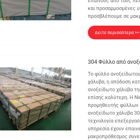
επαίνους από τους πε
και προσαρμοσμένες υ
προσβλέπουμε σε μακρ
Δείτε περισσότερα >>
304 Φύλλο από ανο
Το φύλλο ανοξείδωτου
χάλυβα, η απόδοση κατ
ανοξείδωτο χάλυβα της
επίσης καλύτερη. Η Nin
προμηθευτής φύλλων α
ανοξείδωτο χάλυβα 304
τεχνολογία επεξεργασί
υπηρεσία έχουν επαιν
μακροπρόθεσμος συνερ