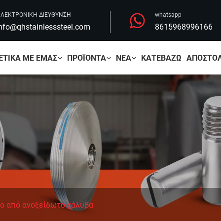
ΛΕΚΤΡΟΝΙΚΗ ΔΙΕΥΘΥΝΣΗ
whatsapp
nfo@qhstainlesssteel.com
8615968996166
ΕΤΙΚΆ ΜΕ ΕΜΆΣ
ΠΡΟΪΌΝΤΑ
ΝΈΑ
ΚΑΤΕΒΆΖΩ
ΑΠΟΣΤΟΛ
ο από ανοξείδωτο χάλυβα