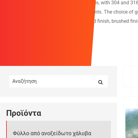
Stainless steel sheets come in various grades, with 304 and 31
resistant and suitable for marine environments. The choice of gr
also vary, with options like a bright annealed finish, brushed fin
foils to thicker plates.
Προϊόντα
Φύλλο από ανοξείδωτο χάλυβα