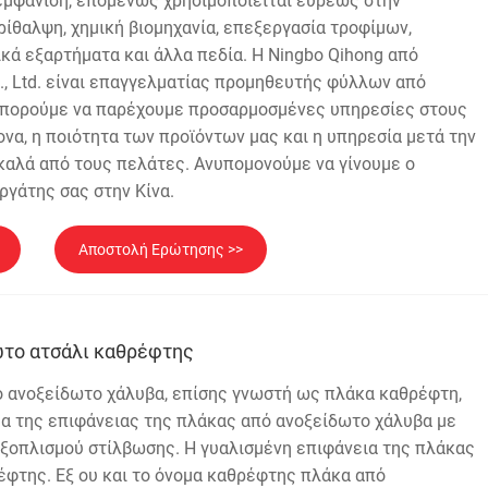
 εμφάνιση, επομένως χρησιμοποιείται ευρέως στην
ρίθαλψη, χημική βιομηχανία, επεξεργασία τροφίμων,
κά εξαρτήματα και άλλα πεδία. Η Ningbo Qihong από
., Ltd. είναι επαγγελματίας προμηθευτής φύλλων από
Μπορούμε να παρέχουμε προσαρμοσμένες υπηρεσίες στους
να, η ποιότητα των προϊόντων μας και η υπηρεσία μετά την
καλά από τους πελάτες. Ανυπομονούμε να γίνουμε ο
γάτης σας στην Κίνα.
Αποστολή Ερώτησης >>
ωτο ατσάλι καθρέφτης
 ανοξείδωτο χάλυβα, επίσης γνωστή ως πλάκα καθρέφτη,
μα της επιφάνειας της πλάκας από ανοξείδωτο χάλυβα με
εξοπλισμού στίλβωσης. Η γυαλισμένη επιφάνεια της πλάκας
έφτης. Εξ ου και το όνομα καθρέφτης πλάκα από