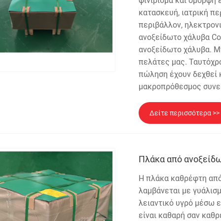
φινίρισμα και όμορφη
κατασκευή, ιατρική πε
περιβάλλον, ηλεκτρονι
ανοξείδωτο χάλυβα Co
ανοξείδωτο χάλυβα. 
πελάτες μας. Ταυτόχρο
πώληση έχουν δεχθεί 
μακροπρόθεσμος συνερ
Δείτε περισσότερα >>
Πλάκα από ανοξείδ
Η πλάκα καθρέφτη από
λαμβάνεται με γυάλισ
λειαντικό υγρό μέσω 
είναι καθαρή σαν καθρ