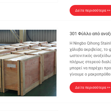
Δείτε περισσότερα >>
301 Φύλλο από ανο
Η Ningbo Qihong Stainl
χάλυβα ακριβείας, το
ωστενιτικός ανοξείδω
πλήρως στερεού διαλύ
μπορεί να παρέχει πρ
γίνουμε ο μακροπρόθε
Δείτε περισσότερα >>