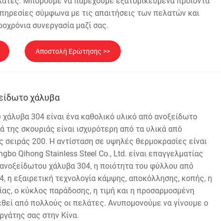
λάτες. Μπορούμε να παρέχουμε εξατομικευμένα προϊόντα
πηρεσίες σύμφωνα με τις απαιτήσεις των πελατών και
οχρόνια συνεργασία μαζί σας.
Αποστολή Ερώτησης >>
ξείδωτο χάλυβα
 χάλυβα 304 είναι ένα καθολικό υλικό από ανοξείδωτο
ά της σκουριάς είναι ισχυρότερη από τα υλικά από
 σειράς 200. Η αντίσταση σε υψηλές θερμοκρασίες είναι
gbo Qihong Stainless Steel Co., Ltd. είναι επαγγελματίας
νοξείδωτου χάλυβα 304, η ποιότητα του φύλλου από
, η εξαιρετική τεχνολογία κάμψης, αποκόλλησης, κοπής, η
ας, ο κύκλος παράδοσης, η τιμή και η προσαρμοσμένη
εθεί από πολλούς οι πελάτες. Ανυπομονούμε να γίνουμε ο
γάτης σας στην Κίνα.