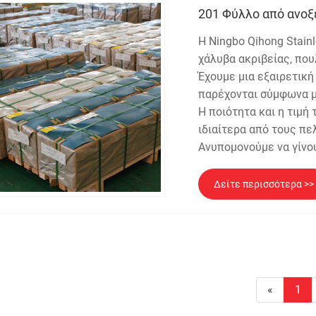
201 Φύλλο από ανο
Η Ningbo Qihong Stainl
χάλυβα ακριβείας, πο
Έχουμε μια εξαιρετική
παρέχονται σύμφωνα μ
Η ποιότητα και η τιμή
ιδιαίτερα από τους π
Ανυπομονούμε να γίνο
Δείτε περισσότερα >>
«
1