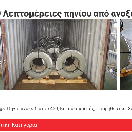
 Λεπτομέρειες πηνίου από ανο
gs: Πηνίο ανοξείδωτου 430, Κατασκευαστές, Προμηθευτές, Χο
τική Κατηγορία