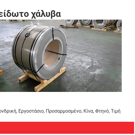
ξείδωτο χάλυβα
νδρική, Εργοστάσιο, Προσαρμοσμένο, Κίνα, Φτηνό, Τιμή