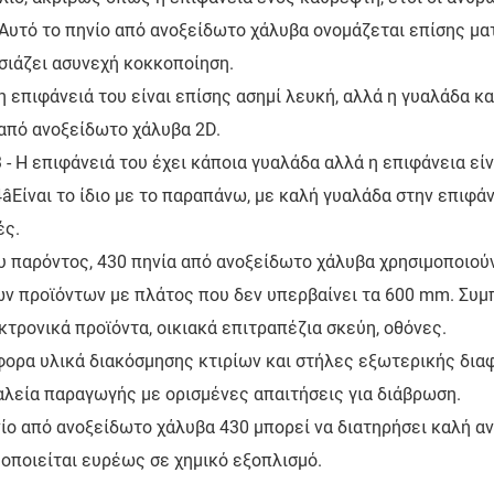
Αυτό το πηνίο από ανοξείδωτο χάλυβα ονομάζεται επίσης μα
σιάζει ασυνεχή κοκκοποίηση.
η επιφάνειά του είναι επίσης ασημί λευκή, αλλά η γυαλάδα κ
από ανοξείδωτο χάλυβα 2D.
3 - Η επιφάνειά του έχει κάποια γυαλάδα αλλά η επιφάνεια είν
4âΕίναι το ίδιο με το παραπάνω, με καλή γυαλάδα στην επιφά
ές.
υ παρόντος, 430 πηνία από ανοξείδωτο χάλυβα χρησιμοποιού
ν προϊόντων με πλάτος που δεν υπερβαίνει τα 600 mm. Συμπ
κτρονικά προϊόντα, οικιακά επιτραπέζια σκεύη, οθόνες.
φορα υλικά διακόσμησης κτιρίων και στήλες εξωτερικής δια
αλεία παραγωγής με ορισμένες απαιτήσεις για διάβρωση.
ίο από ανοξείδωτο χάλυβα 430 μπορεί να διατηρήσει καλή α
οποιείται ευρέως σε χημικό εξοπλισμό.