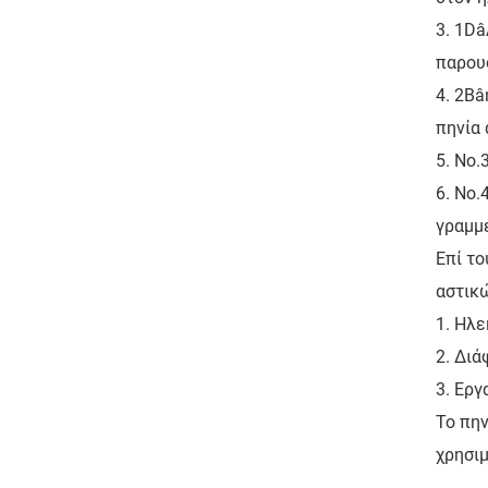
3. 1Dâ
παρου
4. 2Bâ
πηνία 
5. Νο.
6. No.
γραμμ
Επί το
αστικώ
1. Ηλε
2. Διά
3. Εργ
Το πην
χρησιμ