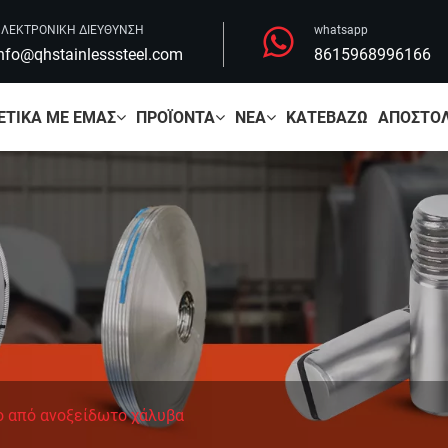
ΛΕΚΤΡΟΝΙΚΗ ΔΙΕΥΘΥΝΣΗ
whatsapp
nfo@qhstainlesssteel.com
8615968996166
ΕΤΙΚΆ ΜΕ ΕΜΆΣ
ΠΡΟΪΌΝΤΑ
ΝΈΑ
ΚΑΤΕΒΆΖΩ
ΑΠΟΣΤΟΛ
ο από ανοξείδωτο χάλυβα