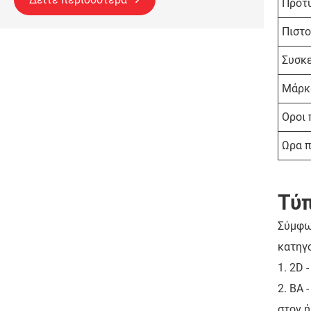
Πρότ
Πιστο
Συσκ
Μάρκ
Οροι
Ωρα 
Τύπ
Σύμφων
κατηγο
1. 2D 
2. BA 
στον ή