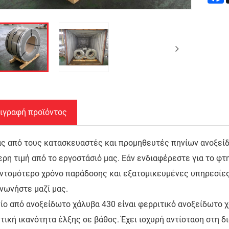
ιγραφή προϊόντος
ς από τους κατασκευαστές και προμηθευτές πηνίων ανοξείδω
ρη τιμή από το εργοστάσιό μας. Εάν ενδιαφέρεστε για το φτ
υντομότερο χρόνο παράδοσης και εξατομικευμένες υπηρεσίες
νωνήστε μαζί μας.
ίο από ανοξείδωτο χάλυβα 430 είναι φερριτικό ανοξείδωτο χά
τική ικανότητα έλξης σε βάθος. Έχει ισχυρή αντίσταση στη δ