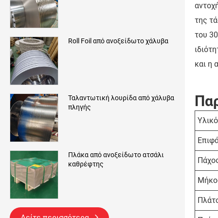
αντοχή
της τά
του 30
Roll Foil από ανοξείδωτο χάλυβα
ιδιότη
και η 
Παρ
Ταλαντωτική λουρίδα από χάλυβα
πληγής
Υλικό
Επιφά
Πλάκα από ανοξείδωτο ατσάλι
Πάχο
καθρέφτης
Μήκο
Πλάτ
Δείτε περισσότερα