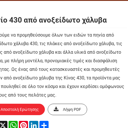
ίο 430 από ανοξείδωτο χάλυβα
ύμε να προμηθεύσουμε όλων των ειδών τα πηνία από
ίδωτο χάλυβα 430, τις πλάκες από ανοξείδωτο χάλυβα, τις
ες από ανοξείδωτο χάλυβα και άλλα υλικά από ανοξείδωτο
α, με πλήρη μοντέλα, προνομιακές τιμές και διασφάλιση
ητας. Ως ένας από τους κατασκευαστές και προμηθευτές
ν από ανοξείδωτο χάλυβα της Κίνας 430, τα προϊόντα μας
 πουληθεί σε όλο τον κόσμο και έχουν κερδίσει ομόφωνους
ους από τους πελάτες μας.
Αποστολή Ερώτησης
Λήψη PDF
acebook
X
WhatsApp
Pinterest
LinkedIn
Share