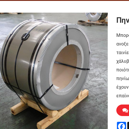
Πην
Μπορο
ανοξε
ταινί
χάλυβ
ποιότ
πηνίω
έχουν
επαίν
F