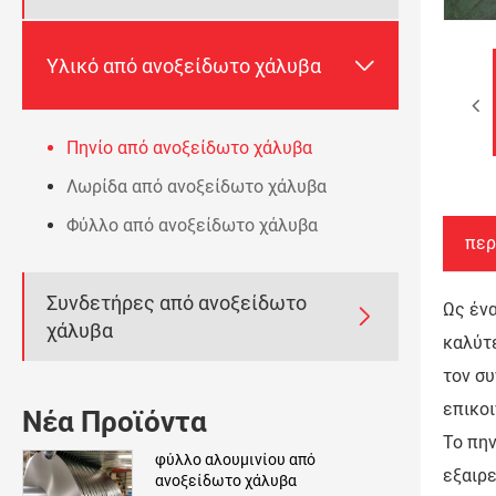

Υλικό από ανοξείδωτο χάλυβα
Πηνίο από ανοξείδωτο χάλυβα
Λωρίδα από ανοξείδωτο χάλυβα
Φύλλο από ανοξείδωτο χάλυβα
περ
Συνδετήρες από ανοξείδωτο
Ως ένα

χάλυβα
καλύτε
τον σ
επικοι
Νέα Προϊόντα
Το πην
φύλλο αλουμινίου από
εξαιρε
ανοξείδωτο χάλυβα