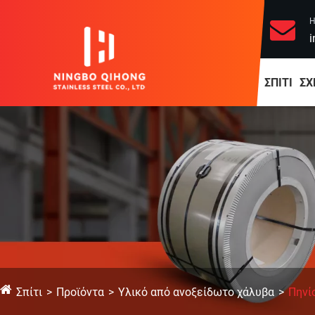
Η
i
ΣΠΊΤΙ
ΣΧ
Σπίτι
Προϊόντα
Υλικό από ανοξείδωτο χάλυβα
Πηνί