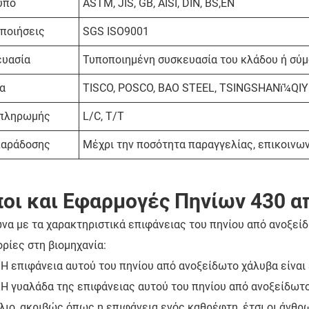
υπο
ASTM, JIS, GB, AISI, DIN, BS,EN
ποιήσεις
SGS ISO9001
ευασία
Τυποποιημένη συσκευασία του κλάδου ή σύμ
α
TISCO, POSCO, BAO STEEL, TSINGSHANï¼QIYI
 πληρωμής
L/C, T/T
παράδοσης
Μέχρι την ποσότητα παραγγελίας, επικοινων
οι και Εφαρμογές Πηνίων 430 α
α με τα χαρακτηριστικά επιφάνειας του πηνίου από ανοξείδ
ρίες στη βιομηχανία:
- Η επιφάνεια αυτού του πηνίου από ανοξείδωτο χάλυβα είνα
- Η γυαλάδα της επιφάνειας αυτού του πηνίου από ανοξείδωτ
λιο, ακριβώς όπως η επιφάνεια ενός καθρέφτη, έτσι οι άνθ