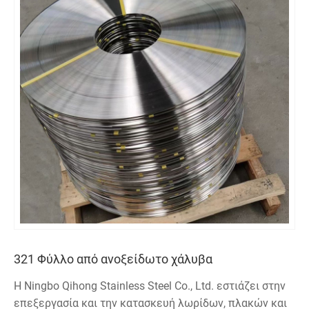
321 Φύλλο από ανοξείδωτο χάλυβα
Η Ningbo Qihong Stainless Steel Co., Ltd. εστιάζει στην
επεξεργασία και την κατασκευή λωρίδων, πλακών και