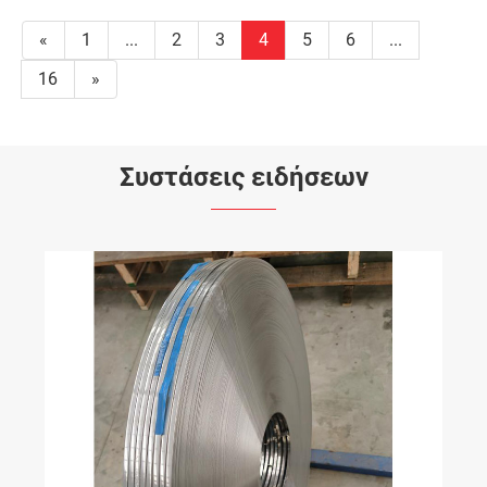
«
1
...
2
3
4
5
6
...
16
»
Συστάσεις ειδήσεων