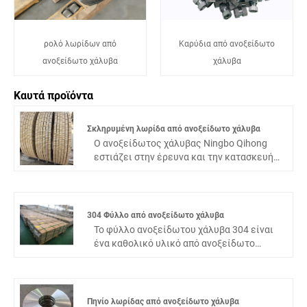
ρολό λωρίδων από
Καρύδια από ανοξείδωτο
ανοξείδωτο χάλυβα
χάλυβα
Καυτά προϊόντα
Σκληρυμένη λωρίδα από ανοξείδωτο χάλυβα
Ο ανοξείδωτος χάλυβας Ningbo Qihong
εστιάζει στην έρευνα και την κατασκευή
λωρίδων από ανοξείδωτο χάλυβα υψηλής
αντοχής. Αξιοποιώντας την πολυετή
εμπειρία μηχανικής κατεργασίας
ακριβείας και ένα πλήρες σύστημα
304 Φύλλο από ανοξείδωτο χάλυβα
εφοδιαστικής αλυσίδας, δημιουργήσαμε
Το φύλλο ανοξείδωτου χάλυβα 304 είναι
λωρίδες μαρτενσιτικού σκληρυμένου
ένα καθολικό υλικό από ανοξείδωτο
ανοξείδωτου χάλυβα που καλύπτουν τις
χάλυβα, η απόδοση κατά της σκουριάς
υψηλές ανάγκες διαφόρων βιομηχανιών.
είναι ισχυρότερη από τα υλικά από
Η λωρίδα μας από σκληρυμένο
ανοξείδωτο χάλυβα της σειράς 200. Η
ανοξείδωτο χάλυβα βασίζεται σε υλικά
αντίσταση σε υψηλές θερμοκρασίες είναι
Πηνίο λωρίδας από ανοξείδωτο χάλυβα