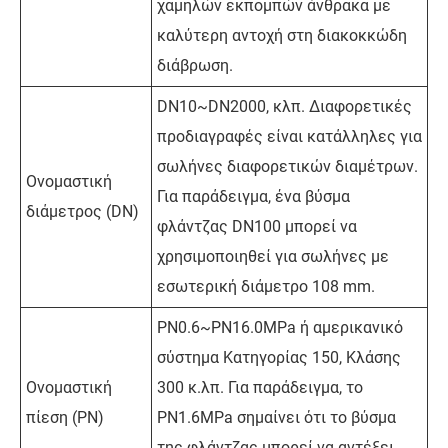
χαμηλών εκπομπών άνθρακα με
καλύτερη αντοχή στη διακοκκώδη
διάβρωση.
DN10~DN2000, κλπ. Διαφορετικές
προδιαγραφές είναι κατάλληλες για
σωλήνες διαφορετικών διαμέτρων.
Ονομαστική
Για παράδειγμα, ένα βύσμα
διάμετρος (DN)
φλάντζας DN100 μπορεί να
χρησιμοποιηθεί για σωλήνες με
εσωτερική διάμετρο 108 mm.
PN0.6~PN16.0MPa ή αμερικανικό
σύστημα Κατηγορίας 150, Κλάσης
Ονομαστική
300 κ.λπ. Για παράδειγμα, το
πίεση (PN)
PN1.6MPa σημαίνει ότι το βύσμα
της φλάντζας μπορεί να αντέξει