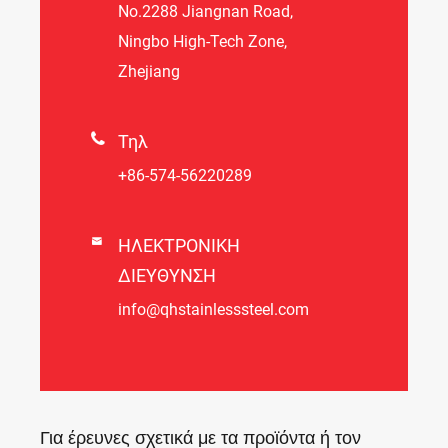
Νο.2288 Jiangnan Road,
Ningbo High-Tech Zone,
Zhejiang

Τηλ
+86-574-56220289

ΗΛΕΚΤΡΟΝΙΚΗ
ΔΙΕΥΘΥΝΣΗ
info@qhstainlesssteel.com
Για έρευνες σχετικά με τα προϊόντα ή τον