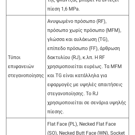
πίεση 1,6 MPa.
Ανυψωμένο πρόσωπο (RF),
πρόσωπο χωρίς πρόσωπο (MFM),
γλώσσα και αυλάκωση (TG),
επίπεδο πρόσωπο (FF), άρθρωση
Τύποι
δακτυλίου (RJ), κ.λπ. Η RF
επιφανειών
χρησιμοποιείται ευρέως. Τα MFM
στεγανοποίησης
και TG είναι κατάλληλα για
εφαρμογές με υψηλές απαιτήσεις
στεγανοποίησης. Το RJ
χρησιμοποιείται σε σενάρια υψηλής
πίεσης.
Flat Face (PL), Necked Flat Face
(SO), Necked Butt Face (WN), Socket