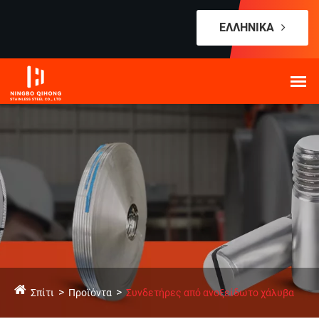
ΕΛΛΗΝΙΚΆ
Σπίτι
Προϊόντα
Συνδετήρες από ανοξείδωτο χάλυβα