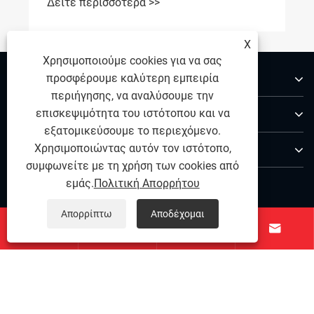
Δείτε περισσότερα >>
X
Χρησιμοποιούμε cookies για να σας
Σχετικά με εμάς
προσφέρουμε καλύτερη εμπειρία
περιήγησης, να αναλύσουμε την
Προϊόντα
επισκεψιμότητα του ιστότοπου και να
εξατομικεύσουμε το περιεχόμενο.
Επικοινωνήστε μαζί μας
Χρησιμοποιώντας αυτόν τον ιστότοπο,
συμφωνείτε με τη χρήση των cookies από
ΑΚΟΛΟΥΘΗΣΕ ΜΑΣ
εμάς.
Πολιτική Απορρήτου
Απορρίπτω
Αποδέχομαι




Copyright © 2025 Ningbo Qihong από ανοξείδωτο χάλυβα