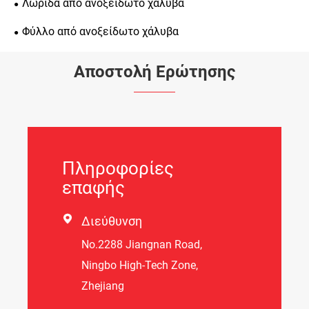
Λωρίδα από ανοξείδωτο χάλυβα
Φύλλο από ανοξείδωτο χάλυβα
Αποστολή Ερώτησης
Πληροφορίες
επαφής

Διεύθυνση
Νο.2288 Jiangnan Road,
Ningbo High-Tech Zone,
Zhejiang