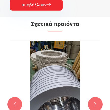
υποβάλλουν

Σχετικά προϊόντα

