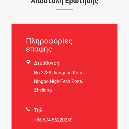
Αποστολή Ερώτησης
Πληροφορίες
επαφής

Διεύθυνση
Νο.2288 Jiangnan Road,
Ningbo High-Tech Zone,
Zhejiang

Τηλ
+86-574-56220289