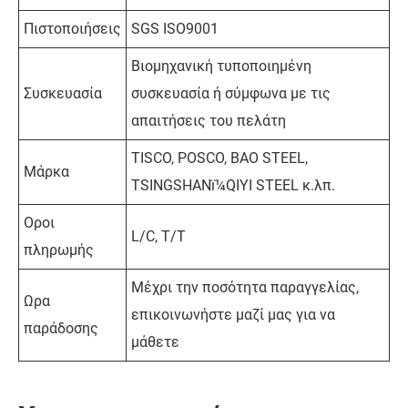
Πιστοποιήσεις
SGS ISO9001
Βιομηχανική τυποποιημένη
Συσκευασία
συσκευασία ή σύμφωνα με τις
απαιτήσεις του πελάτη
TISCO, POSCO, BAO STEEL,
Μάρκα
TSINGSHANï¼QIYI STEEL κ.λπ.
Οροι
L/C, T/T
πληρωμής
Μέχρι την ποσότητα παραγγελίας,
Ωρα
επικοινωνήστε μαζί μας για να
παράδοσης
μάθετε