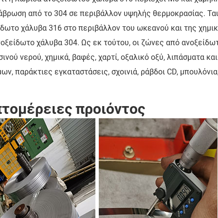
ιάβρωση από το 304 σε περιβάλλον υψηλής θερμοκρασίας. Τα
δωτο χάλυβα 316 στο περιβάλλον του ωκεανού και της χημικ
οξείδωτο χάλυβα 304. Ως εκ τούτου, οι ζώνες από ανοξείδω
ινού νερού, χημικά, βαφές, χαρτί, οξαλικό οξύ, λιπάσματα κ
ων, παράκτιες εγκαταστάσεις, σχοινιά, ράβδοι CD, μπουλόνια,
τομέρειες προιόντος