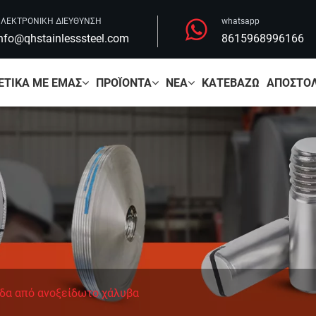
ΛΕΚΤΡΟΝΙΚΗ ΔΙΕΥΘΥΝΣΗ
whatsapp
nfo@qhstainlesssteel.com
8615968996166
ΕΤΙΚΆ ΜΕ ΕΜΆΣ
ΠΡΟΪΌΝΤΑ
ΝΈΑ
ΚΑΤΕΒΆΖΩ
ΑΠΟΣΤΟΛ
δα από ανοξείδωτο χάλυβα