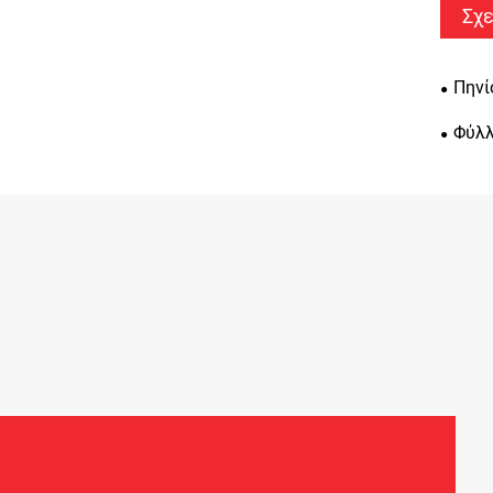
Σχε
Πηνί
Φύλλ