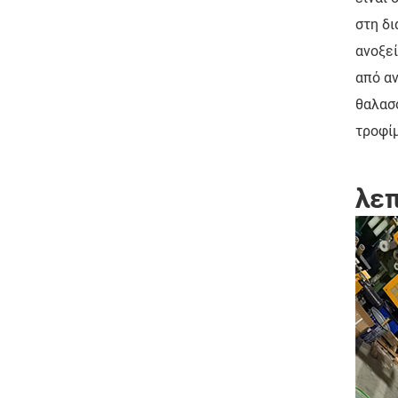
στη δ
ανοξεί
από αν
θαλασσ
τροφίμ
λεπ