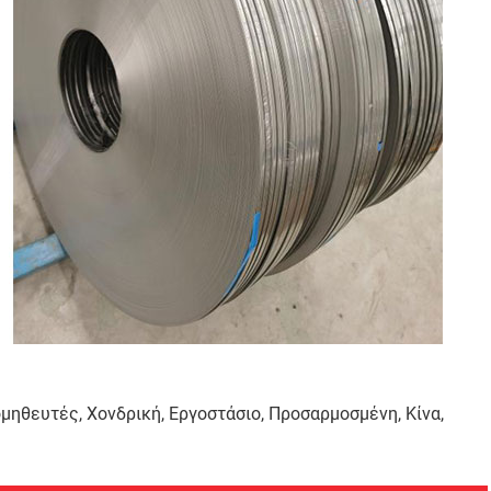
μηθευτές, Χονδρική, Εργοστάσιο, Προσαρμοσμένη, Κίνα,