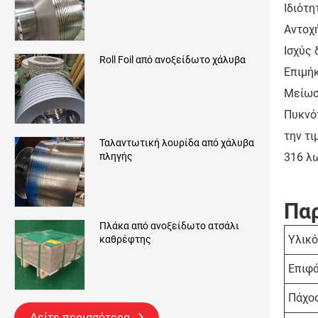
Ιδιότη
Αντοχ
Ισχύς 
Roll Foil από ανοξείδωτο χάλυβα
Επιμήκ
Μείωσ
Πυκνότ
την τι
Ταλαντωτική λουρίδα από χάλυβα
316 λω
πληγής
Παρ
Πλάκα από ανοξείδωτο ατσάλι
Υλικό
καθρέφτης
Επιφά
Πάχο
Δείτε περισσότερα