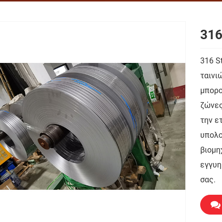
316
316 St
ταινι
μπορο
ζώνες
την ε
υπολο
βιομηχ
εγγυη
σας.