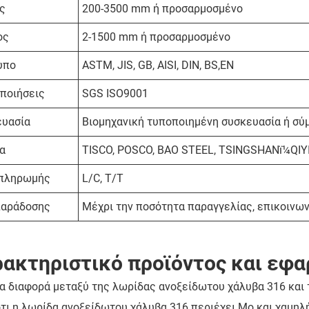
ς
200-3500 mm ή προσαρμοσμένο
ος
2-1500 mm ή προσαρμοσμένο
υπο
ASTM, JIS, GB, AISI, DIN, BS,EN
ποιήσεις
SGS ISO9001
ευασία
Βιομηχανική τυποποιημένη συσκευασία ή σύ
α
TISCO, POSCO, BAO STEEL, TSINGSHANï¼QIYI
 πληρωμής
L/C, T/T
παράδοσης
Μέχρι την ποσότητα παραγγελίας, επικοινων
ακτηριστικό προϊόντος και εφ
ια διαφορά μεταξύ της λωρίδας ανοξείδωτου χάλυβα 316 και
ότι η λωρίδα ανοξείδωτου χάλυβα 316 περιέχει Mo και χαμηλή