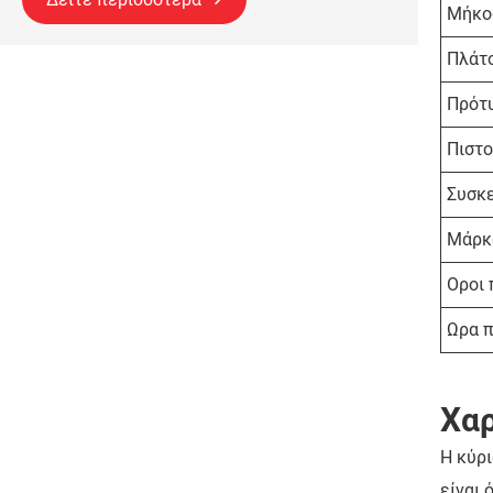
Μήκο
Πλάτ
Πρότ
Πιστο
Συσκ
Μάρκ
Οροι
Ωρα 
Χαρ
Η κύρ
είναι 