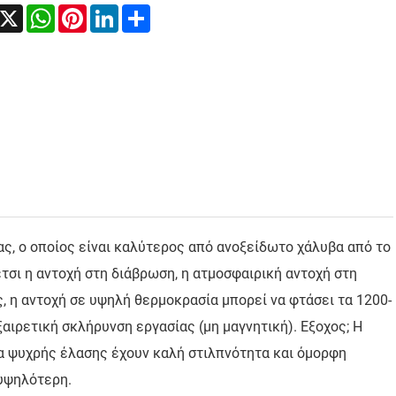
acebook
X
WhatsApp
Pinterest
LinkedIn
Share
ς, ο οποίος είναι καλύτερος από ανοξείδωτο χάλυβα από το
έτσι η αντοχή στη διάβρωση, η ατμοσφαιρική αντοχή στη
ς, η αντοχή σε υψηλή θερμοκρασία μπορεί να φτάσει τα 1200-
αιρετική σκλήρυνση εργασίας (μη μαγνητική). Εξοχος; Η
τα ψυχρής έλασης έχουν καλή στιλπνότητα και όμορφη
 υψηλότερη.