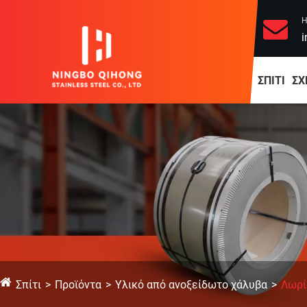
Η
i
ΣΠΊΤΙ
ΣΧ
Σπίτι
Προϊόντα
Υλικό από ανοξείδωτο χάλυβα
Λωρί