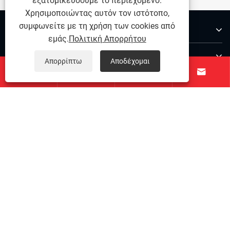
εξατομικεύσουμε το περιεχόμενο.
Χρησιμοποιώντας αυτόν τον ιστότοπο,
συμφωνείτε με τη χρήση των cookies από
Σχετικά με εμάς
εμάς.
Πολιτική Απορρήτου
Προϊόντα
Απορρίπτω
Αποδέχομαι




Επικοινωνήστε μαζί μας
ΑΚΟΛΟΥΘΗΣΕ ΜΑΣ
Copyright © 2025 Ningbo Qihong από ανοξείδωτο χάλυβα
Co., Ltd. - Pin Dowel από ανοξείδωτο χάλυβα, ανοξείδωτο
χάλυβα ακριβείας, συνδετικά ανοξείδωτα χάλυβα - όλα