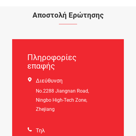
Αποστολή Ερώτησης
Πληροφορίες
επαφής

Διεύθυνση
Νο.2288 Jiangnan Road,
Ningbo High-Tech Zone,
Zhejiang

Τηλ