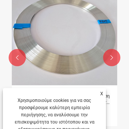


X
Πώς να αποτρέψετε την εκ νέου οξείδωση
Χρησιμοποιούμε cookies για να σας
των γυαλισμένων ταινιών από ανοξείδωτο
προσφέρουμε καλύτερη εμπειρία
χάλυβα
Δείτε περισσότερα >>
περιήγησης, να αναλύσουμε την
επισκεψιμότητα του ιστότοπου και να