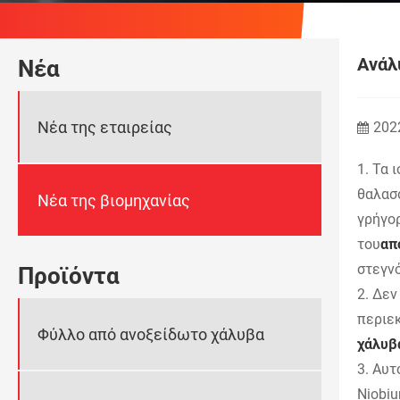
Ανάλ
Νέα
Νέα της εταιρείας
202
1. Τα 
θαλασσ
Νέα της βιομηχανίας
γρήγορ
του
απ
στεγνό
Προϊόντα
2. Δεν
περιεκ
Φύλλο από ανοξείδωτο χάλυβα
χάλυ
3. Αυτ
Niobiu