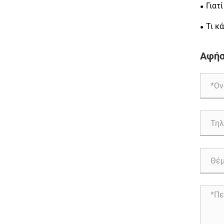
επιλογ
Γιατ
μακρο
απαραί
Τι κ
φινίρι
Αφήσ