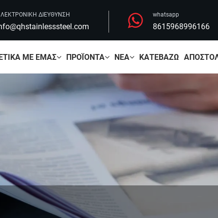
ΛΕΚΤΡΟΝΙΚΗ ΔΙΕΥΘΥΝΣΗ
whatsapp
nfo@qhstainlesssteel.com
8615968996166
ΕΤΙΚΆ ΜΕ ΕΜΆΣ
ΠΡΟΪΌΝΤΑ
ΝΈΑ
ΚΑΤΕΒΆΖΩ
ΑΠΟΣΤΟΛ