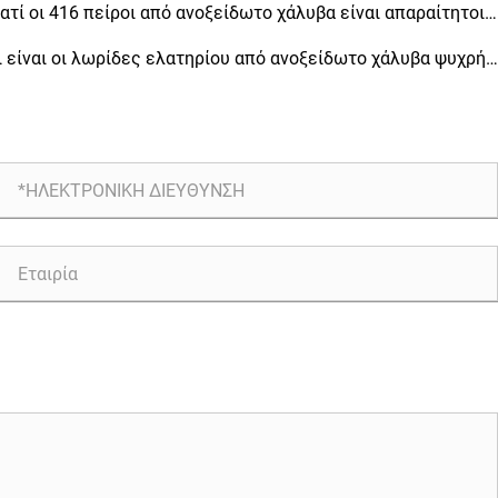
ιλογή για βιομηχανικές εφαρμογές
ιατί οι 416 πείροι από ανοξείδωτο χάλυβα είναι απαραίτητοι
 μηχανική ακριβείας
ι είναι οι λωρίδες ελατηρίου από ανοξείδωτο χάλυβα ψυχρής
σης και γιατί είναι σημαντικές για διάφορες βιομηχανίες