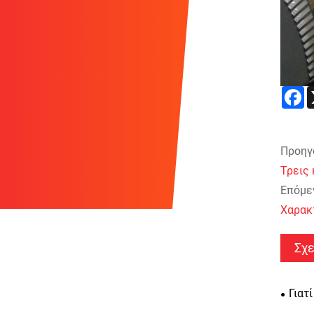
F
Προηγ
Τρεις
Επόμεν
Χαρακ
Σχε
Γιατ