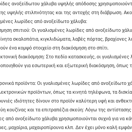
ρίδες ανοξείδωτου χάλυβα υψηλής απόδοσης χρησιμοποιούντ
 της υψηλής στιλπνότητας και της αντοχής στη διάβρωση. Α
σμένες λωρίδες από ανοξείδωτο χάλυβα:
μηση σπιτιού: Οι γυαλισμένες λωρίδες από ανοξείδωτο χάλυ
ίνητα σκαλοπάτια, κιγκλιδώματα, λαβές πόρτας, βραχίονες λ
ούν ένα κομψό στοιχείο στη διακόσμηση στο σπίτι.
κτονική διακόσμηση: Στο πεδίο κατασκευής, οι γυαλισμένες
οποιηθούν για εσωτερική και εξωτερική διακόσμηση, όπως τ
ονικά προϊόντα: Οι γυαλισμένες λωρίδες από ανοξείδωτο χά
εκτρονικών προϊόντων, όπως τα κινητά τηλέφωνα, τα δισκία
υνιές ιδιότητες δίνουν στο προϊόν καλύτερη υφή και ανθεκτ
ύη κουζίνας και τα επιτραπέζια σκεύη: Λόγω της αντίστασης
ς από ανοξείδωτο χάλυβα χρησιμοποιούνται συχνά για να κά
ες, μαχαίρια, μαχαιροπίρουνα κλπ. Δεν έχει μόνο καλή εμφάνι