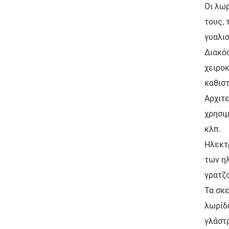
Οι λω
τους,
γυαλι
Διακόσ
χειροκ
καθιστ
Αρχιτε
χρησιμ
κλπ.
Ηλεκτρ
των ηλ
γρατζο
Τα σκε
λωρίδε
γλάστρ