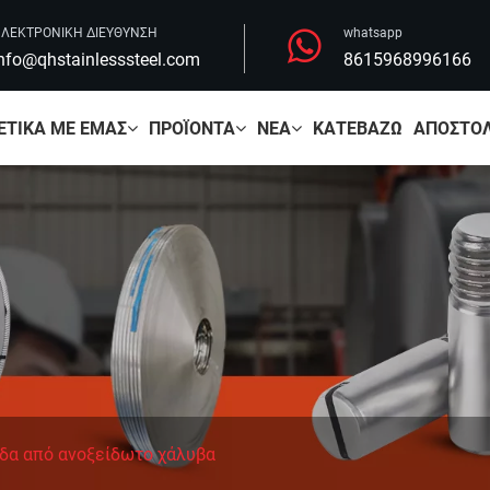
ΛΕΚΤΡΟΝΙΚΗ ΔΙΕΥΘΥΝΣΗ
whatsapp
nfo@qhstainlesssteel.com
8615968996166
ΕΤΙΚΆ ΜΕ ΕΜΆΣ
ΠΡΟΪΌΝΤΑ
ΝΈΑ
ΚΑΤΕΒΆΖΩ
ΑΠΟΣΤΟΛ
δα από ανοξείδωτο χάλυβα