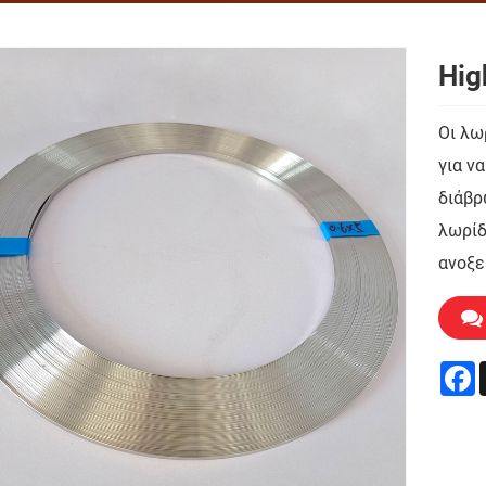
Hig
Οι λω
για ν
διάβρ
λωρίδ
ανοξε
F