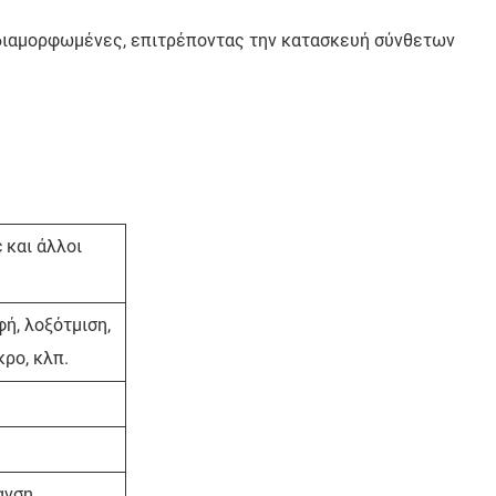
α διαμορφωμένες, επιτρέποντας την κατασκευή σύνθετων
c και άλλοι
ή, λοξότμιση,
κρο, κλπ.
ανση,