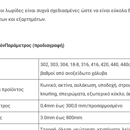
 οι λωρίδες είναι συχνά σχεδιασμένες ώστε να είναι εύκολ
των και εξαρτημάτων.
όν
Παράμετρος (προδιαγραφή)
302, 303, 304, 18-8, 316, 416, 420, 440, 440
βαθμοί από ανοξείδωτο χάλυβα
Κωνικό, ακτίνα, αυλάκωση, υποδοχή, στροφ
 προϊόντος
knurling, σπειρώματα, εξωτερικό κύκλο, ά
ετρος
0,4mm έως 300,0 mm/προσαρμοσμένο
ς
3.0mm έως 800mm.
Στροφή, άλεση, γεώτρηση, χτυπήματα, λεί