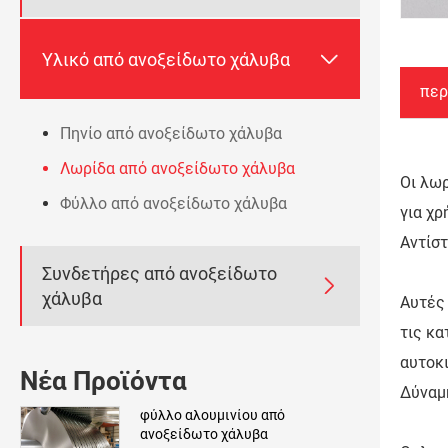

Υλικό από ανοξείδωτο χάλυβα
περ
Πηνίο από ανοξείδωτο χάλυβα
Λωρίδα από ανοξείδωτο χάλυβα
Οι λω
Φύλλο από ανοξείδωτο χάλυβα
για χ
Αντίσ
Συνδετήρες από ανοξείδωτο

χάλυβα
Αυτές 
τις κ
αυτοκ
Νέα Προϊόντα
Δύναμη
φύλλο αλουμινίου από
ανοξείδωτο χάλυβα