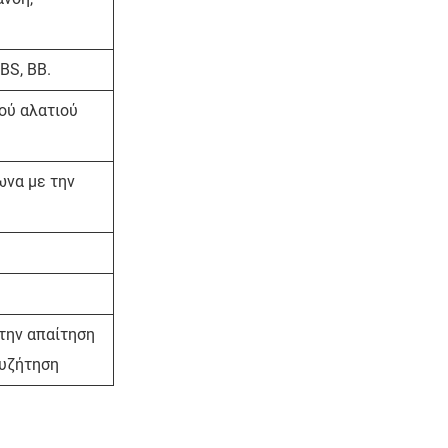
BBS, BB.
ού αλατιού
ωνα με την
την απαίτηση
συζήτηση