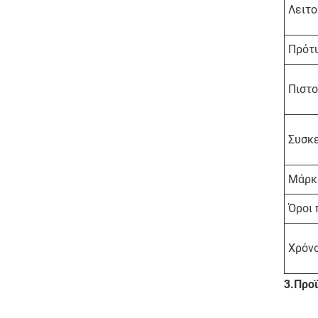
Λειτο
Πρότ
Πιστο
Συσκ
Μάρκ
Όροι
Χρόν
3.
Προϊ