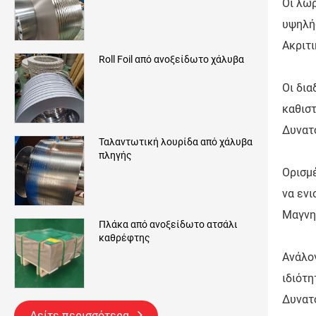
Οι λω
υψηλής
Ακριτι
Roll Foil από ανοξείδωτο χάλυβα
Οι δια
καθιστ
Δυνατ
Ταλαντωτική λουρίδα από χάλυβα
πληγής
Ορισμ
να ενι
Μαγνητ
Πλάκα από ανοξείδωτο ατσάλι
καθρέφτης
Ανάλο
ιδιότη
Δυνατ
Δείτε περισσότερα