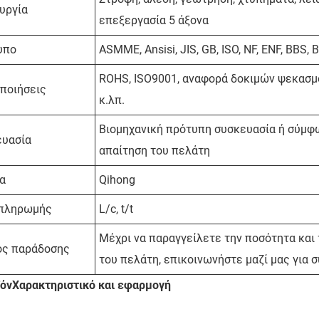
υργία
επεξεργασία 5 άξονα
υπο
ASMME, Ansisi, JIS, GB, ISO, NF, ENF, BBS, 
ROHS, ISO9001, αναφορά δοκιμών ψεκασμ
ποιήσεις
κ.λπ.
Βιομηχανική πρότυπη συσκευασία ή σύμφ
ευασία
απαίτηση του πελάτη
α
Qihong
 πληρωμής
L/c, t/t
Μέχρι να παραγγείλετε την ποσότητα και 
ος παράδοσης
του πελάτη, επικοινωνήστε μαζί μας για 
όν
Χαρακτηριστικό και εφαρμογή