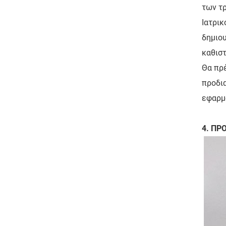
των τρ
Ιατρικ
δημιου
καθιστ
Θα πρέ
προδια
εφαρμο
4. Π