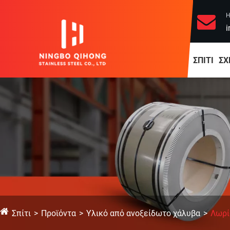
Η
i
ΣΠΊΤΙ
ΣΧ
Σπίτι
Προϊόντα
Υλικό από ανοξείδωτο χάλυβα
Λωρί