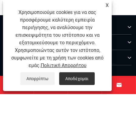
X
Χρησιμοποιούμε cookies για να σας
προσφέρουμε καλύτερη εμπειρία
Σχετικά με εμάς
περιήγησης, να αναλύσουμε την
επισκεψιμότητα του ιστότοπου και να
Προϊόντα
εξατομικεύσουμε το περιεχόμενο.
Χρησιμοποιώντας αυτόν τον ιστότοπο,
Επικοινωνήστε μαζί μας
συμφωνείτε με τη χρήση των cookies από
εμάς.
Πολιτική Απορρήτου
ΑΚΟΛΟΥΘΗΣΕ ΜΑΣ
Απορρίπτω
Αποδέχομαι




Copyright © 2025 Ningbo Qihong από ανοξείδωτο χάλυβα
Co., Ltd. - Pin Dowel από ανοξείδωτο χάλυβα, ανοξείδωτο