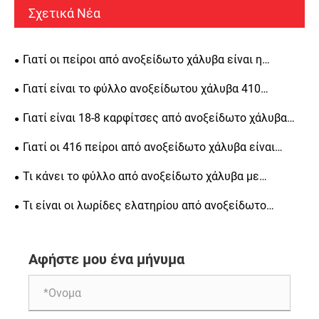
Σχετικά Νέα
Γιατί οι πείροι από ανοξείδωτο χάλυβα είναι η
καλύτερη επιλογή για ευθυγράμμιση ακριβείας, δομική
Γιατί είναι το φύλλο ανοξείδωτου χάλυβα 410
αντοχή και μακροπρόθεσμη αντοχή
κορυφαία επιλογή για βιομηχανικές εφαρμογές
Γιατί είναι 18-8 καρφίτσες από ανοξείδωτο χάλυβα
απαραίτητες για μηχανική ακριβείας
Γιατί οι 416 πείροι από ανοξείδωτο χάλυβα είναι
απαραίτητοι για μηχανική ακριβείας
Τι κάνει το φύλλο από ανοξείδωτο χάλυβα με
φωτεινό φινίρισμα μια δημοφιλή επιλογή για την
Τι είναι οι λωρίδες ελατηρίου από ανοξείδωτο
κατασκευή
χάλυβα ψυχρής έλασης και γιατί είναι σημαντικές για
διάφορες βιομηχανίες
Αφήστε μου ένα μήνυμα