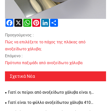
Facebook
X
WhatsApp
Pinterest
LinkedIn
Share
Προηγούμενος :
Πώς να επιλέξετε το πάχος της πλάκας από
ανοξείδωτο χάλυβα;
Επόμενο :
Πρότυπο παξιμάδι από ανοξείδωτο χάλυβα
Σχετικά Νέα
Γιατί οι πείροι από ανοξείδωτο χάλυβα είναι η
καλύτερη επιλογή για ευθυγράμμιση ακριβείας, δομική
Γιατί είναι το φύλλο ανοξείδωτου χάλυβα 410
αντοχή και μακροπρόθεσμη αντοχή
κορυφαία επιλογή για βιομηχανικές εφαρμογές