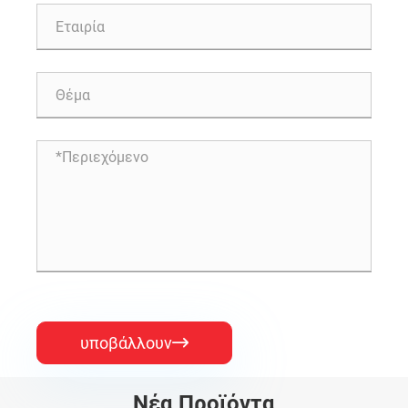
υποβάλλουν

Νέα Προϊόντα