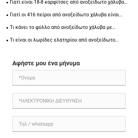
Γιατί είναι 18-8 καρφίτσες από ανοξείδωτο χάλυβα
απαραίτητες για μηχανική ακριβείας
Γιατί οι 416 πείροι από ανοξείδωτο χάλυβα είναι
απαραίτητοι για μηχανική ακριβείας
Τι κάνει το φύλλο από ανοξείδωτο χάλυβα με
φωτεινό φινίρισμα μια δημοφιλή επιλογή για την
Τι είναι οι λωρίδες ελατηρίου από ανοξείδωτο
κατασκευή
χάλυβα ψυχρής έλασης και γιατί είναι σημαντικές για
διάφορες βιομηχανίες
Αφήστε μου ένα μήνυμα