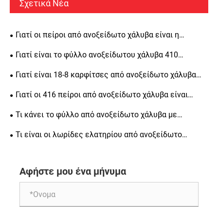
Σχετικά Νέα
Γιατί οι πείροι από ανοξείδωτο χάλυβα είναι η
καλύτερη επιλογή για ευθυγράμμιση ακριβείας, δομική
Γιατί είναι το φύλλο ανοξείδωτου χάλυβα 410
αντοχή και μακροπρόθεσμη αντοχή
κορυφαία επιλογή για βιομηχανικές εφαρμογές
Γιατί είναι 18-8 καρφίτσες από ανοξείδωτο χάλυβα
απαραίτητες για μηχανική ακριβείας
Γιατί οι 416 πείροι από ανοξείδωτο χάλυβα είναι
απαραίτητοι για μηχανική ακριβείας
Τι κάνει το φύλλο από ανοξείδωτο χάλυβα με
φωτεινό φινίρισμα μια δημοφιλή επιλογή για την
Τι είναι οι λωρίδες ελατηρίου από ανοξείδωτο
κατασκευή
χάλυβα ψυχρής έλασης και γιατί είναι σημαντικές για
διάφορες βιομηχανίες
Αφήστε μου ένα μήνυμα