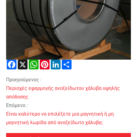
Facebook
X
WhatsApp
Pinterest
LinkedIn
Share
Προηγούμενος :
Περιοχές εφαρμογής ανοξείδωτου χάλυβα υψηλής
απόδοσης
Επόμενο :
Είναι καλύτερο να επιλέξετε μια μαγνητική ή μη
μαγνητική λωρίδα από ανοξείδωτο χάλυβα;