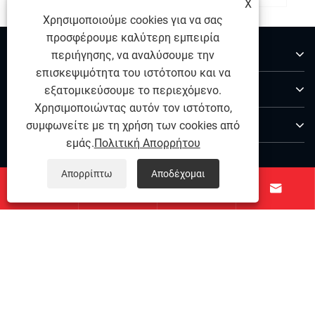
X
Χρησιμοποιούμε cookies για να σας
προσφέρουμε καλύτερη εμπειρία
Σχετικά με εμάς
περιήγησης, να αναλύσουμε την
επισκεψιμότητα του ιστότοπου και να
Προϊόντα
εξατομικεύσουμε το περιεχόμενο.
Χρησιμοποιώντας αυτόν τον ιστότοπο,
Επικοινωνήστε μαζί μας
συμφωνείτε με τη χρήση των cookies από
εμάς.
Πολιτική Απορρήτου
ΑΚΟΛΟΥΘΗΣΕ ΜΑΣ
Απορρίπτω
Αποδέχομαι




Copyright © 2025 Ningbo Qihong από ανοξείδωτο χάλυβα
Co., Ltd. - Pin Dowel από ανοξείδωτο χάλυβα, ανοξείδωτο