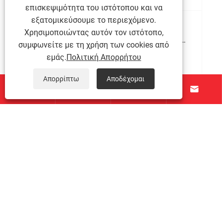
επισκεψιμότητα του ιστότοπου και να
εξατομικεύσουμε το περιεχόμενο.
Τρεις κοινές μεθόδους στίλβας για
Χρησιμοποιώντας αυτόν τον ιστότοπο,
κατασκευαστές πλάκας από ανοξείδωτο
συμφωνείτε με τη χρήση των cookies από
χάλυβα
εμάς.
Πολιτική Απορρήτου
Δείτε περισσότερα >>
Απορρίπτω
Αποδέχομαι




Σχετικά με εμάς
Προϊόντα
Επικοινωνήστε μαζί μας
ΑΚΟΛΟΥΘΗΣΕ ΜΑΣ