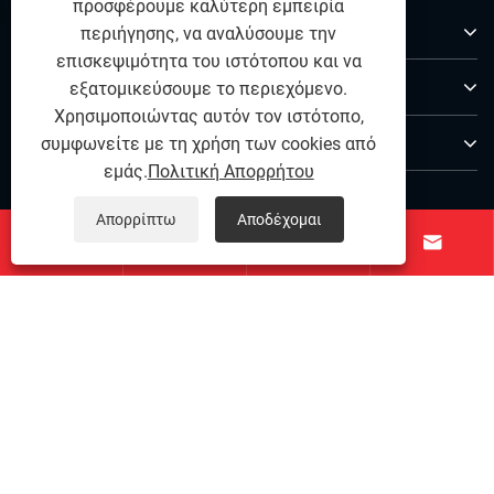
προσφέρουμε καλύτερη εμπειρία
Σχετικά με εμάς
περιήγησης, να αναλύσουμε την
επισκεψιμότητα του ιστότοπου και να
Προϊόντα
εξατομικεύσουμε το περιεχόμενο.
Χρησιμοποιώντας αυτόν τον ιστότοπο,
Επικοινωνήστε μαζί μας
συμφωνείτε με τη χρήση των cookies από
εμάς.
Πολιτική Απορρήτου
ΑΚΟΛΟΥΘΗΣΕ ΜΑΣ
Απορρίπτω
Αποδέχομαι




Copyright © 2025 Ningbo Qihong από ανοξείδωτο χάλυβα
Co., Ltd. - Pin Dowel από ανοξείδωτο χάλυβα, ανοξείδωτο
χάλυβα ακριβείας, συνδετικά ανοξείδωτα χάλυβα - όλα
τα δικαιώματα που διατηρούνται.
Links
|
Sitemap
|