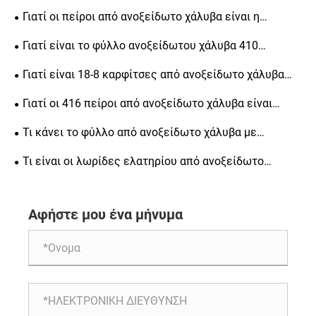
Γιατί οι πείροι από ανοξείδωτο χάλυβα είναι η
καλύτερη επιλογή για ευθυγράμμιση ακριβείας, δομική
Γιατί είναι το φύλλο ανοξείδωτου χάλυβα 410
αντοχή και μακροπρόθεσμη αντοχή
κορυφαία επιλογή για βιομηχανικές εφαρμογές
Γιατί είναι 18-8 καρφίτσες από ανοξείδωτο χάλυβα
απαραίτητες για μηχανική ακριβείας
Γιατί οι 416 πείροι από ανοξείδωτο χάλυβα είναι
απαραίτητοι για μηχανική ακριβείας
Τι κάνει το φύλλο από ανοξείδωτο χάλυβα με
φωτεινό φινίρισμα μια δημοφιλή επιλογή για την
Τι είναι οι λωρίδες ελατηρίου από ανοξείδωτο
κατασκευή
χάλυβα ψυχρής έλασης και γιατί είναι σημαντικές για
διάφορες βιομηχανίες
Αφήστε μου ένα μήνυμα