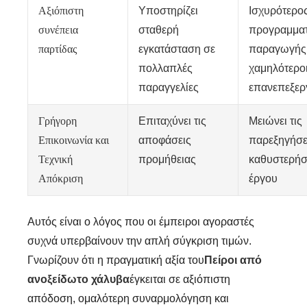
Αξιόπιστη
Υποστηρίζει
Ισχυρότερο
συνέπεια
σταθερή
προγραμμα
παρτίδας
εγκατάσταση σε
παραγωγής 
πολλαπλές
χαμηλότερο
παραγγελίες
επανεπεξερ
Γρήγορη
Επιταχύνει τις
Μειώνει τις
Επικοινωνία και
αποφάσεις
παρεξηγήσει
Τεχνική
προμήθειας
καθυστερήσ
Απόκριση
έργου
Αυτός είναι ο λόγος που οι έμπειροι αγοραστές
συχνά υπερβαίνουν την απλή σύγκριση τιμών.
Γνωρίζουν ότι η πραγματική αξία του
Πείροι από
ανοξείδωτο χάλυβα
έγκειται σε αξιόπιστη
απόδοση, ομαλότερη συναρμολόγηση και