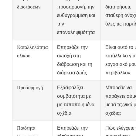
διαστάσεων
προσαρμογή, την
διατηρήσετε
ευθυγράμμιση και
σταθερή ανοχ
την
όλες τις παρτί
επαναληψιμότητα
Καταλληλότητα
Επηρεάζει την
Είναι αυτό το 
υλικού
αντοχή στη
κατάλληλο για
διάβρωση και τη
εργασιακό μο
διάρκεια ζωής
περιβάλλον;
Προσαρμογή
Εξασφαλίζει
Μπορείτε να
συμβατότητα με
παράγετε σύ
μη τυποποιημένα
με τα τεχνικά 
σχέδια
σχέδια;
Ποιότητα
Επηρεάζει την
Πώς ελέγχετε 