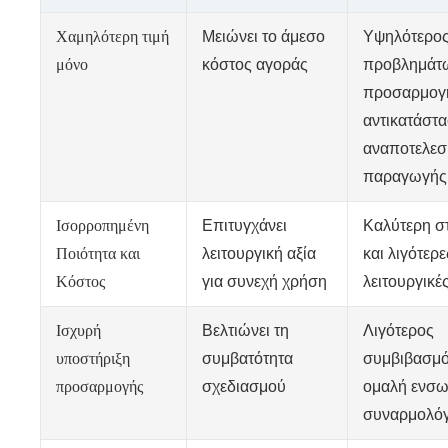
Χαμηλότερη τιμή
Μειώνει το άμεσο
Υψηλότερος
μόνο
κόστος αγοράς
προβλημάτ
προσαρμογ
αντικατάστα
αναποτελεσ
παραγωγής
Ισορροπημένη
Επιτυγχάνει
Καλύτερη σ
Ποιότητα και
λειτουργική αξία
και λιγότερ
Κόστος
για συνεχή χρήση
λειτουργικέ
Ισχυρή
Βελτιώνει τη
Λιγότερος
υποστήριξη
συμβατότητα
συμβιβασμό
προσαρμογής
σχεδιασμού
ομαλή ενσ
συναρμολό