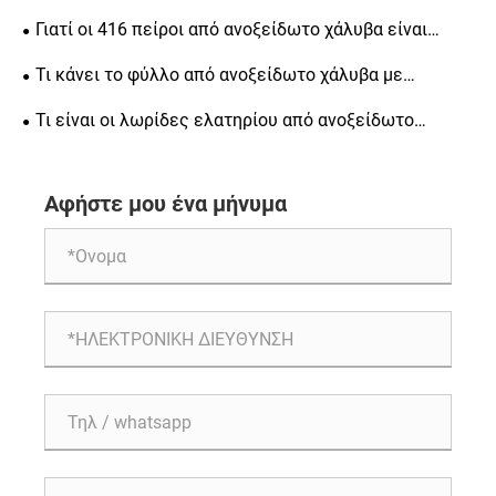
απαραίτητες για μηχανική ακριβείας
Γιατί οι 416 πείροι από ανοξείδωτο χάλυβα είναι
απαραίτητοι για μηχανική ακριβείας
Τι κάνει το φύλλο από ανοξείδωτο χάλυβα με
φωτεινό φινίρισμα μια δημοφιλή επιλογή για την
Τι είναι οι λωρίδες ελατηρίου από ανοξείδωτο
κατασκευή
χάλυβα ψυχρής έλασης και γιατί είναι σημαντικές για
διάφορες βιομηχανίες
Αφήστε μου ένα μήνυμα