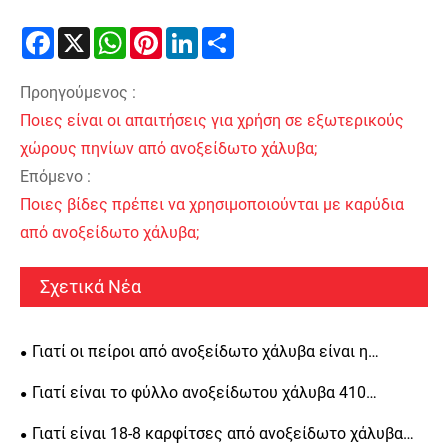
Facebook
X
WhatsApp
Pinterest
LinkedIn
Share
Προηγούμενος :
Ποιες είναι οι απαιτήσεις για χρήση σε εξωτερικούς
χώρους πηνίων από ανοξείδωτο χάλυβα;
Επόμενο :
Ποιες βίδες πρέπει να χρησιμοποιούνται με καρύδια
από ανοξείδωτο χάλυβα;
Σχετικά Νέα
Γιατί οι πείροι από ανοξείδωτο χάλυβα είναι η
καλύτερη επιλογή για ευθυγράμμιση ακριβείας, δομική
Γιατί είναι το φύλλο ανοξείδωτου χάλυβα 410
αντοχή και μακροπρόθεσμη αντοχή
κορυφαία επιλογή για βιομηχανικές εφαρμογές
Γιατί είναι 18-8 καρφίτσες από ανοξείδωτο χάλυβα