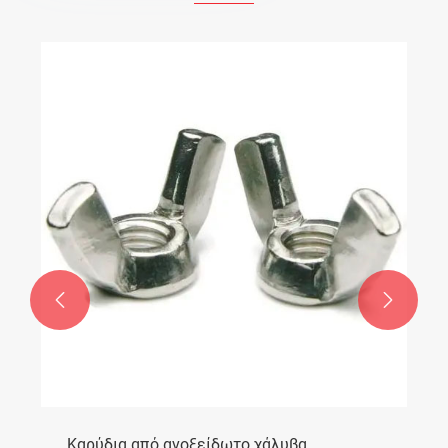


Καρύδια από ανοξείδωτο χάλυβα