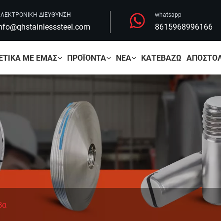
ΛΕΚΤΡΟΝΙΚΗ ΔΙΕΥΘΥΝΣΗ
whatsapp
nfo@qhstainlesssteel.com
8615968996166
ΕΤΙΚΆ ΜΕ ΕΜΆΣ
ΠΡΟΪΌΝΤΑ
ΝΈΑ
ΚΑΤΕΒΆΖΩ
ΑΠΟΣΤΟΛ
βα