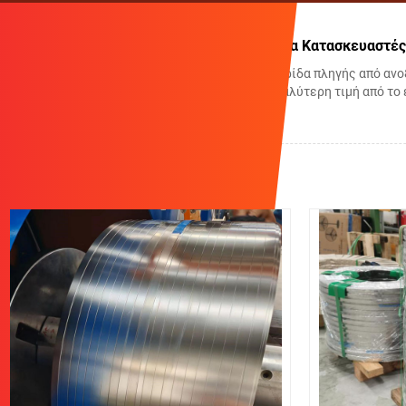
Κίνα Λωρίδα πληγής από ανοξείδωτο χάλυβα Κατασκευαστές
Η Qihong είναι ένας από τους επαγγελματίες Λωρίδα πληγής από αν
προσαρμοστεί και να πωληθεί χονδρική με την καλύτερη τιμή από το
επικοινωνήστε μαζί μας.
Σχετικά προϊόντα