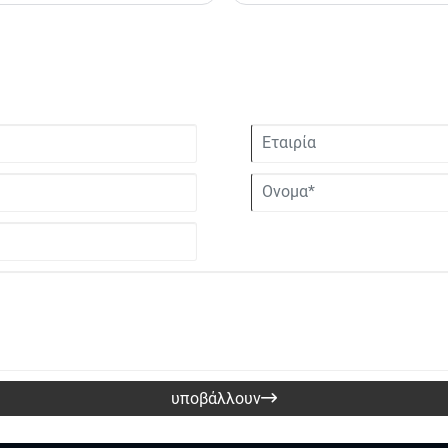
εξοπλισμό περιέλιξης, όπως πηνίο
ταχύτητα και την τάση περιέλιξης.
υποβάλλουν
