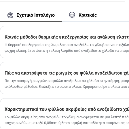
Με προηγμένο τεχνικό εξοπλισμό, σύστημα
επιστημονικής διαχείρισης και
Σχετικό Ιστολόγιο
Κριτικές
επαγγελματικές δυνατότητες δοκιμών,
παρέχουμε υψηλής ποιότητας ταινίες
ελατηρίου από ανοξείδωτο χάλυβα σε
διάφορες βιομηχανίες. Κατανοούμε τα
υψηλά πρότυπα που απαιτούνται για υλικά
Η θερμική επεξεργασία της λωρίδας από ανοξείδωτο χάλυβα είναι η εξάλ
στην κατασκευή ακριβείας και απαιτητικές
ψυχρή έλαση, έτσι ώστε η τελική λωρίδα από ανοξείδωτο χάλυβα να μπορε
συνθήκες εργασίας. Αυτή η ταινία ελατηρίου
μηχανικές ιδιότητες. Στην παραγωγή λωρίδων από ανοξείδωτο χάλυβα, ο
από ανοξείδωτο χάλυβα είναι ένα βασικό
μέθοδοι θερμικής επεξεργασίας είναι οι εξής:
προϊόν που αναπτύχθηκε με βάση την
πολυετή εμπειρία μας στον κλάδο,
Πώς να αποτρέψετε τις ρωγμές σε φύλλα ανοξείδωτου χά
προσφέροντας σταθερή απόδοση και
προσαρμοστικότητα, βοηθώντας τους
Για την αποφυγή ρωγμών σε φύλλα ανοξείδωτου χάλυβα στην κάμψη, μπορο
πελάτες μας να βελτιώσουν την
ακόλουθες μέθοδοι: Επιλέξτε το σωστό υλικό: Χρησιμοποιήστε υλικά από
ανταγωνιστικότητα των τελικών προϊόντων
ποιότητας για να διασφαλίσετε ότι έχουν καλή ολκιμότητα και αντοχή στι
τους.
ανοξείδωτου χάλυβα (όπως 304, 316 κ.λπ.) έχουν διαφορετικές μηχανικές
υλικού μπορεί να αποφύγει αποτελεσματικά την εμφάνιση ρωγμών.
Χαρακτηριστικά του φύλλου ακριβείας από ανοξείδωτο χ
Το φύλλο ακριβείας από ανοξείδωτο χάλυβα αναφέρεται σε μια λεπτή πλά
πάχος συνήθως μεταξύ 0,05mm-0,5mm, υψηλή επιπεδότητα επιφάνειας, υ
μικρό σφάλμα.