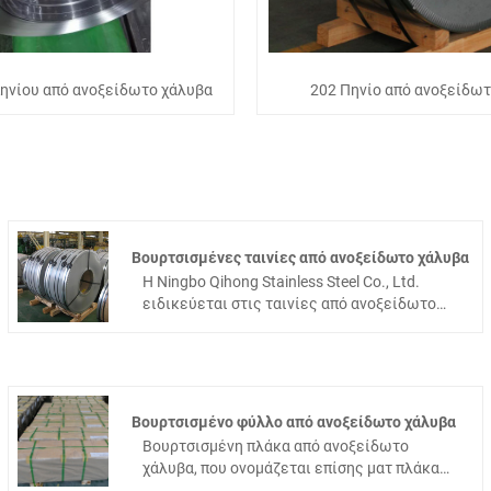
ηνίου από ανοξείδωτο χάλυβα
202 Πηνίο από ανοξείδω
Βουρτσισμένες ταινίες από ανοξείδωτο χάλυβα
Η Ningbo Qihong Stainless Steel Co., Ltd.
ειδικεύεται στις ταινίες από ανοξείδωτο
χάλυβα, οι λωρίδες από ανοξείδωτο χάλυβα
είναι ένα από τα καυτά προϊόντα. Εκτός από
αυτό, προσφέρουμε επίσης χονδρική
πώληση διαφόρων λωρίδων από
ανοξείδωτο χάλυβα, την ποιότητά μας,
Βουρτσισμένο φύλλο από ανοξείδωτο χάλυβα
εξαιρετική τεχνολογία επεξεργασίας
Βουρτσισμένη πλάκα από ανοξείδωτο
κάμψης, κοπής Η τιμή και η προσαρμοσμένη
χάλυβα, που ονομάζεται επίσης ματ πλάκα
εξυπηρέτηση έχουν επαινεθεί ιδιαίτερα από
από ανοξείδωτο χάλυβα. Το βούρτσισμα