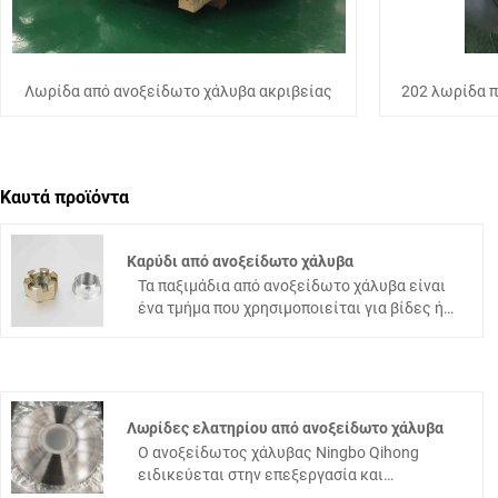
Λωρίδα από ανοξείδωτο χάλυβα ακριβείας
202 λωρίδα π
Καυτά προϊόντα
Καρύδι από ανοξείδωτο χάλυβα
Τα παξιμάδια από ανοξείδωτο χάλυβα είναι
ένα τμήμα που χρησιμοποιείται για βίδες ή
βίδες για τη στερεή τους μέρη. Το υλικό από
ανοξείδωτο χάλυβα μπορεί να αντέξει τον
αέρα, τον ατμό, το νερό και άλλα αδύναμα
διαβρωτικά μέσα και το οξύ, το αλκαλικό, το
άλας και άλλα χημικά διαβρωτικά μέσα
Λωρίδες ελατηρίου από ανοξείδωτο χάλυβα
διάβρωσης, έχει αντοχή στη διάβρωση,
Ο ανοξείδωτος χάλυβας Ningbo Qihong
αντοχή σε υψηλή θερμοκρασία, αντοχή στην
ειδικεύεται στην επεξεργασία και
οξείδωση και άλλα χαρακτηριστικά.
κατασκευή ανοξείδωτου χάλυβα ακριβείας.