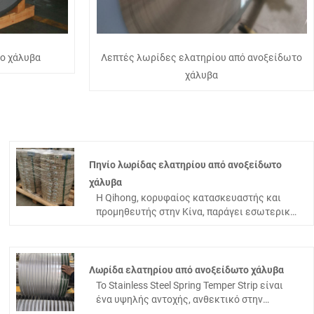
το χάλυβα
Λεπτές λωρίδες ελατηρίου από ανοξείδωτο
χάλυβα
Πηνίο λωρίδας ελατηρίου από ανοξείδωτο
χάλυβα
Η Qihong, κορυφαίος κατασκευαστής και
προμηθευτής στην Κίνα, παράγει εσωτερικά
το κορυφαίο πηνίο ελατηρίου από
ανοξείδωτο χάλυβα. Με προηγμένο
εργοστασιακό εξοπλισμό και αυστηρό
έλεγχο ποιότητας, παραδίδουμε υψηλής
Λωρίδα ελατηρίου από ανοξείδωτο χάλυβα
ποιότητας, οικονομικά αποδοτικά πηνία σε
Το Stainless Steel Spring Temper Strip είναι
σειρές 200, 300, 400. Πάχος 0,03–3,0 mm,
ένα υψηλής αντοχής, ανθεκτικό στην
πλάτος 3–600 mm, ρυθμιζόμενη σκληρότητα
κόπωση και ανθεκτικό στη διάβρωση