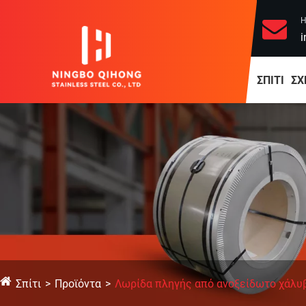
Η
i
ΣΠΊΤΙ
ΣΧ
Σπίτι
Προϊόντα
Λωρίδα πληγής από ανοξείδωτο χάλυ