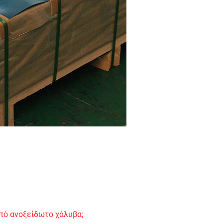
πό ανοξείδωτο χάλυβα;