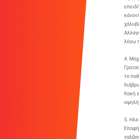
επειδή
κάνοντ
χάλυβ
Αλλαγ
λόγω π
4. Μη
Γρατσο
το παθ
διάβρ
Κακή ε
υψηλή
5. Ηλ
Επαφή 
γαλβαν