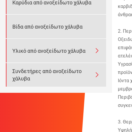
Καρύδια από ανοξείδωτο χάλυβα
καρβιδ
άνθρα
Βίδα από ανοξείδωτο χάλυβα
2. Περ
Οξειδω
επιφά

Υλικό από ανοξείδωτο χάλυβα
ατελές
Υγρασί
Συνδετήρες από ανοξείδωτο
προϊόν

χάλυβα
Ιόντα 
μεμβρ
Περιβά
συγκεν
3. Θε
Υψηλή