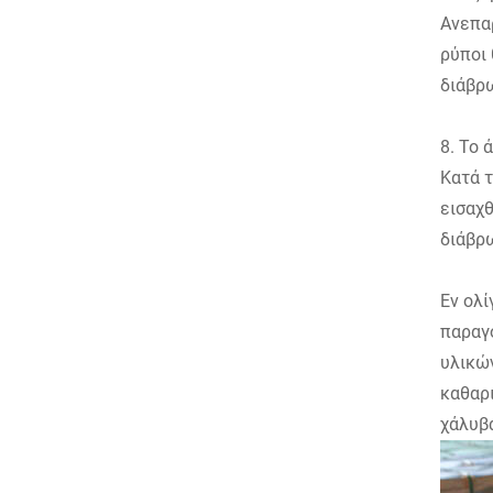
Ανεπαρ
ρύποι 
διάβρ
8. Το 
Κατά τ
εισαχθ
διάβρω
Εν ολί
παραγό
υλικών
καθαρ
χάλυβα