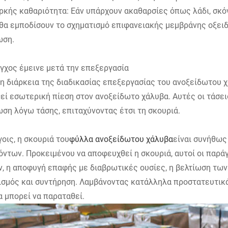
κής καθαριότητα: Εάν υπάρχουν ακαθαρσίες όπως λάδι, σκόνη
θα εμποδίσουν το σχηματισμό επιφανειακής μεμβράνης οξειδ
ωση.
άγχος έμεινε μετά την επεξεργασία
η διάρκεια της διαδικασίας επεξεργασίας του ανοξείδωτου χά
εί εσωτερική πίεση στον ανοξείδωτο χάλυβα. Αυτές οι τάσε
ση λόγω τάσης, επιταχύνοντας έτσι τη σκουριά.
γοις, η σκουριά του
φύλλα ανοξείδωτου χάλυβα
είναι συνήθω
ντων. Προκειμένου να αποφευχθεί η σκουριά, αυτοί οι παρά
, η αποφυγή επαφής με διαβρωτικές ουσίες, η βελτίωση των
ισμός και συντήρηση. Λαμβάνοντας κατάλληλα προστατευτικά
 μπορεί να παραταθεί.