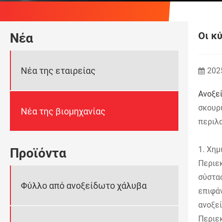
Οι κ
Νέα
Νέα της εταιρείας
202
Ανοξε
σκουρι
Νέα της βιομηχανίας
περιλ
1. Χημ
Προϊόντα
Περιεκ
σύστασ
Φύλλο από ανοξείδωτο χάλυβα
επιφάν
ανοξε
Περιε