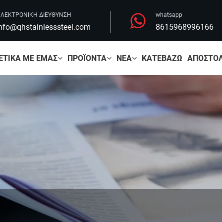
ΛΕΚΤΡΟΝΙΚΗ ΔΙΕΥΘΥΝΣΗ
whatsapp
nfo@qhstainlesssteel.com
8615968996166
ΕΤΙΚΆ ΜΕ ΕΜΆΣ
ΠΡΟΪΌΝΤΑ
ΝΈΑ
ΚΑΤΕΒΆΖΩ
ΑΠΟΣΤΟΛ