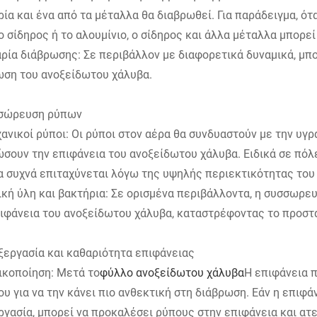
ία και ένα από τα μέταλλα θα διαβρωθεί. Για παράδειγμα, ό
 σίδηρος ή το αλουμίνιο, ο σίδηρος και άλλα μέταλλα μπορεί
ία διάβρωσης: Σε περιβάλλον με διαφορετικά δυναμικά, μπο
ωση του ανοξείδωτου χάλυβα.
σσώρευση ρύπων
ανικοί ρύποι: Οι ρύποι στον αέρα θα συνδυαστούν με την υγρα
σουν την επιφάνεια του ανοξείδωτου χάλυβα. Ειδικά σε πόλ
α συχνά επιταχύνεται λόγω της υψηλής περιεκτικότητας του
κή ύλη και βακτήρια: Σε ορισμένα περιβάλλοντα, η συσσωρε
ιφάνεια του ανοξείδωτου χάλυβα, καταστρέφοντας το προστα
ξεργασία και καθαριότητα επιφάνειας
ικοποίηση: Μετά το
φύλλο ανοξείδωτου χάλυβα
Η επιφάνεια π
ου για να την κάνει πιο ανθεκτική στη διάβρωση. Εάν η επιφ
γασία, μπορεί να προκαλέσει ρύπους στην επιφάνεια και ατε