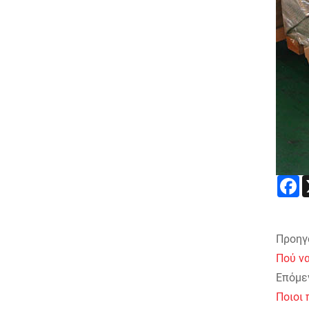
F
Προηγ
Πού ν
Επόμεν
Ποιοι