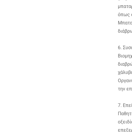
μπαταρ
όπως ο
Μπαταρ
διάβρ
6. Συ
Βιομηχ
διαβρώ
χάλυβ
Οργανι
την επ
7. Επε
Παθητ
οξειδί
επεξερ