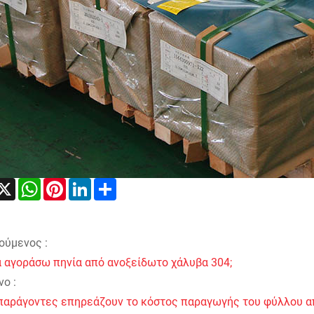
acebook
X
WhatsApp
Pinterest
LinkedIn
Share
ούμενος :
α αγοράσω πηνία από ανοξείδωτο χάλυβα 304;
ο :
 παράγοντες επηρεάζουν το κόστος παραγωγής του φύλλου α