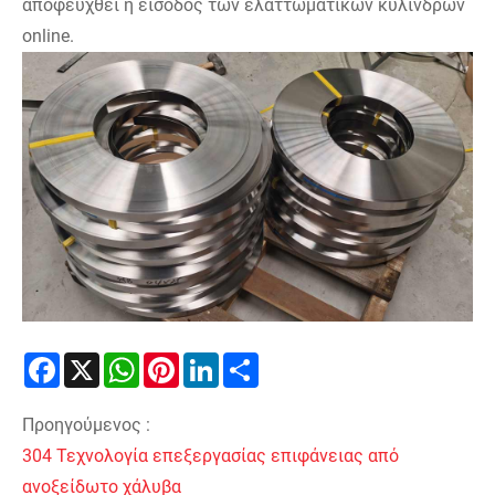
αποφευχθεί η είσοδος των ελαττωματικών κυλίνδρων
online.
Facebook
X
WhatsApp
Pinterest
LinkedIn
Share
Προηγούμενος :
304 Τεχνολογία επεξεργασίας επιφάνειας από
ανοξείδωτο χάλυβα