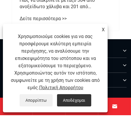
Πώς να διακρίνετε μεταξύ 304 από
ανοξείδωτο χάλυβα και 201 από
ανοξείδωτο χάλυβα;
Δείτε περισσότερα >>
X
Χρησιμοποιούμε cookies για να σας
προσφέρουμε καλύτερη εμπειρία
Σχετικά με εμάς
περιήγησης, να αναλύσουμε την
επισκεψιμότητα του ιστότοπου και να
Προϊόντα
εξατομικεύσουμε το περιεχόμενο.
Χρησιμοποιώντας αυτόν τον ιστότοπο,
Επικοινωνήστε μαζί μας
συμφωνείτε με τη χρήση των cookies από
εμάς.
Πολιτική Απορρήτου
ΑΚΟΛΟΥΘΗΣΕ ΜΑΣ
Απορρίπτω
Αποδέχομαι



