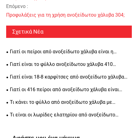
Επόμενο :
Προφυλάξεις για τη χρήση ανοξείδωτου χάλυβα 304;
Σχετικά Νέα
Γιατί οι πείροι από ανοξείδωτο χάλυβα είναι η
καλύτερη επιλογή για ευθυγράμμιση ακριβείας, δομική
Γιατί είναι το φύλλο ανοξείδωτου χάλυβα 410
αντοχή και μακροπρόθεσμη αντοχή
κορυφαία επιλογή για βιομηχανικές εφαρμογές
Γιατί είναι 18-8 καρφίτσες από ανοξείδωτο χάλυβα
απαραίτητες για μηχανική ακριβείας
Γιατί οι 416 πείροι από ανοξείδωτο χάλυβα είναι
απαραίτητοι για μηχανική ακριβείας
Τι κάνει το φύλλο από ανοξείδωτο χάλυβα με
φωτεινό φινίρισμα μια δημοφιλή επιλογή για την
Τι είναι οι λωρίδες ελατηρίου από ανοξείδωτο
κατασκευή
χάλυβα ψυχρής έλασης και γιατί είναι σημαντικές για
διάφορες βιομηχανίες
Αφήστε μου ένα μήνυμα