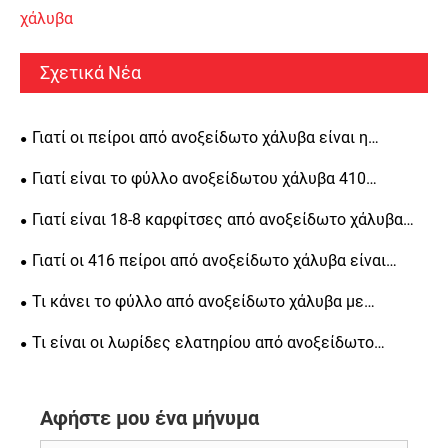
χάλυβα
Σχετικά Νέα
Γιατί οι πείροι από ανοξείδωτο χάλυβα είναι η
καλύτερη επιλογή για ευθυγράμμιση ακριβείας, δομική
Γιατί είναι το φύλλο ανοξείδωτου χάλυβα 410
αντοχή και μακροπρόθεσμη αντοχή
κορυφαία επιλογή για βιομηχανικές εφαρμογές
Γιατί είναι 18-8 καρφίτσες από ανοξείδωτο χάλυβα
απαραίτητες για μηχανική ακριβείας
Γιατί οι 416 πείροι από ανοξείδωτο χάλυβα είναι
απαραίτητοι για μηχανική ακριβείας
Τι κάνει το φύλλο από ανοξείδωτο χάλυβα με
φωτεινό φινίρισμα μια δημοφιλή επιλογή για την
Τι είναι οι λωρίδες ελατηρίου από ανοξείδωτο
κατασκευή
χάλυβα ψυχρής έλασης και γιατί είναι σημαντικές για
διάφορες βιομηχανίες
Αφήστε μου ένα μήνυμα