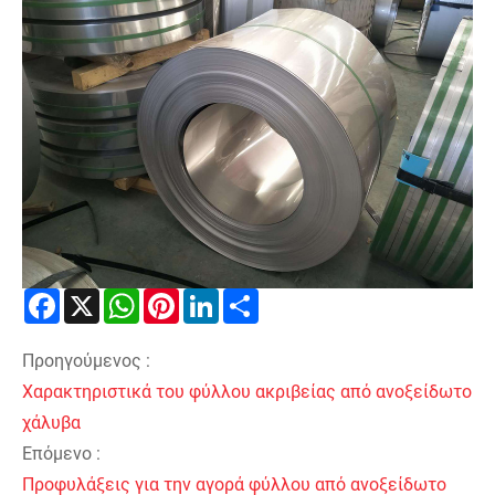
Facebook
X
WhatsApp
Pinterest
LinkedIn
Share
Προηγούμενος :
Χαρακτηριστικά του φύλλου ακριβείας από ανοξείδωτο
χάλυβα
Επόμενο :
Προφυλάξεις για την αγορά φύλλου από ανοξείδωτο