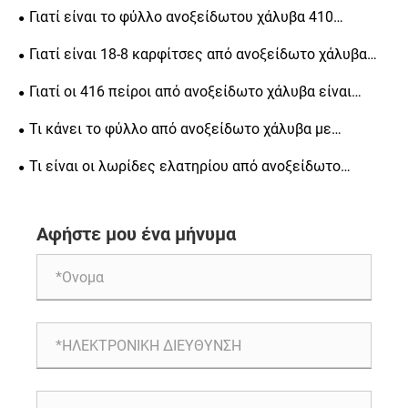
καλύτερη επιλογή για ευθυγράμμιση ακριβείας, δομική
Γιατί είναι το φύλλο ανοξείδωτου χάλυβα 410
αντοχή και μακροπρόθεσμη αντοχή
κορυφαία επιλογή για βιομηχανικές εφαρμογές
Γιατί είναι 18-8 καρφίτσες από ανοξείδωτο χάλυβα
απαραίτητες για μηχανική ακριβείας
Γιατί οι 416 πείροι από ανοξείδωτο χάλυβα είναι
απαραίτητοι για μηχανική ακριβείας
Τι κάνει το φύλλο από ανοξείδωτο χάλυβα με
φωτεινό φινίρισμα μια δημοφιλή επιλογή για την
Τι είναι οι λωρίδες ελατηρίου από ανοξείδωτο
κατασκευή
χάλυβα ψυχρής έλασης και γιατί είναι σημαντικές για
διάφορες βιομηχανίες
Αφήστε μου ένα μήνυμα