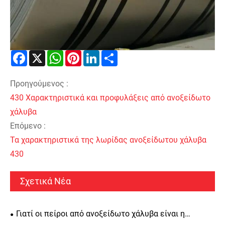
Facebook
X
WhatsApp
Pinterest
LinkedIn
Share
Προηγούμενος :
430 Χαρακτηριστικά και προφυλάξεις από ανοξείδωτο
χάλυβα
Επόμενο :
Τα χαρακτηριστικά της λωρίδας ανοξείδωτου χάλυβα
430
Σχετικά Νέα
Γιατί οι πείροι από ανοξείδωτο χάλυβα είναι η