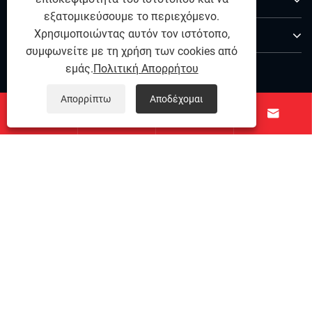
εξατομικεύσουμε το περιεχόμενο.
Επικοινωνήστε μαζί μας
Χρησιμοποιώντας αυτόν τον ιστότοπο,
συμφωνείτε με τη χρήση των cookies από
ΑΚΟΛΟΥΘΗΣΕ ΜΑΣ
εμάς.
Πολιτική Απορρήτου
Απορρίπτω
Αποδέχομαι




Copyright © 2025 Ningbo Qihong από ανοξείδωτο χάλυβα
Co., Ltd. - Pin Dowel από ανοξείδωτο χάλυβα, ανοξείδωτο
χάλυβα ακριβείας, συνδετικά ανοξείδωτα χάλυβα - όλα
τα δικαιώματα που διατηρούνται.
Links
|
Sitemap
|
RSS
|
XML
|
Πολιτική Απορρήτου