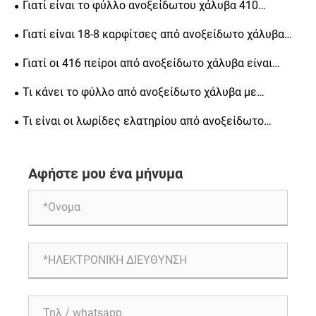
Γιατί είναι το φύλλο ανοξείδωτου χάλυβα 410
αντοχή και μακροπρόθεσμη αντοχή
κορυφαία επιλογή για βιομηχανικές εφαρμογές
Γιατί είναι 18-8 καρφίτσες από ανοξείδωτο χάλυβα
απαραίτητες για μηχανική ακριβείας
Γιατί οι 416 πείροι από ανοξείδωτο χάλυβα είναι
απαραίτητοι για μηχανική ακριβείας
Τι κάνει το φύλλο από ανοξείδωτο χάλυβα με
φωτεινό φινίρισμα μια δημοφιλή επιλογή για την
Τι είναι οι λωρίδες ελατηρίου από ανοξείδωτο
κατασκευή
χάλυβα ψυχρής έλασης και γιατί είναι σημαντικές για
διάφορες βιομηχανίες
Αφήστε μου ένα μήνυμα