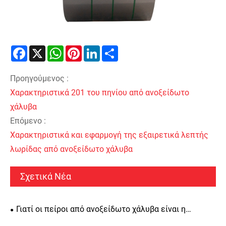
Facebook
X
WhatsApp
Pinterest
LinkedIn
Share
Προηγούμενος :
Χαρακτηριστικά 201 του πηνίου από ανοξείδωτο
χάλυβα
Επόμενο :
Χαρακτηριστικά και εφαρμογή της εξαιρετικά λεπτής
λωρίδας από ανοξείδωτο χάλυβα
Σχετικά Νέα
Γιατί οι πείροι από ανοξείδωτο χάλυβα είναι η
καλύτερη επιλογή για ευθυγράμμιση ακριβείας, δομική