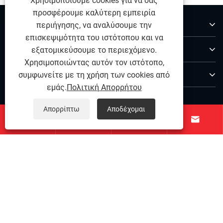
Χρησιμοποιούμε cookies για να σας
προσφέρουμε καλύτερη εμπειρία
Σχετικά με εμάς
περιήγησης, να αναλύσουμε την
επισκεψιμότητα του ιστότοπου και να
Προϊόντα
εξατομικεύσουμε το περιεχόμενο.
Χρησιμοποιώντας αυτόν τον ιστότοπο,
Επικοινωνήστε μαζί μας
συμφωνείτε με τη χρήση των cookies από
εμάς.
Πολιτική Απορρήτου
ΑΚΟΛΟΥΘΗΣΕ ΜΑΣ
Απορρίπτω
Αποδέχομαι




Copyright © 2025 Ningbo Qihong από ανοξείδωτο χάλυβα
Co., Ltd. - Pin Dowel από ανοξείδωτο χάλυβα, ανοξείδωτο
χάλυβα ακριβείας, συνδετικά ανοξείδωτα χάλυβα - όλα