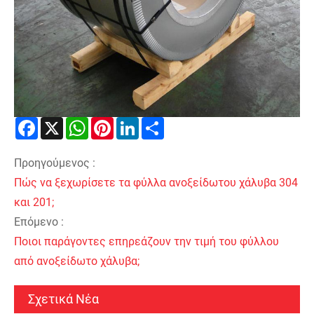
Facebook
X
WhatsApp
Pinterest
LinkedIn
Share
Προηγούμενος :
Πώς να ξεχωρίσετε τα φύλλα ανοξείδωτου χάλυβα 304
και 201;
Επόμενο :
Ποιοι παράγοντες επηρεάζουν την τιμή του φύλλου
από ανοξείδωτο χάλυβα;
Σχετικά Νέα