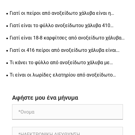
Γιατί οι πείροι από ανοξείδωτο χάλυβα είναι η
καλύτερη επιλογή για ευθυγράμμιση ακριβείας, δομική
Γιατί είναι το φύλλο ανοξείδωτου χάλυβα 410
αντοχή και μακροπρόθεσμη αντοχή
κορυφαία επιλογή για βιομηχανικές εφαρμογές
Γιατί είναι 18-8 καρφίτσες από ανοξείδωτο χάλυβα
απαραίτητες για μηχανική ακριβείας
Γιατί οι 416 πείροι από ανοξείδωτο χάλυβα είναι
απαραίτητοι για μηχανική ακριβείας
Τι κάνει το φύλλο από ανοξείδωτο χάλυβα με
φωτεινό φινίρισμα μια δημοφιλή επιλογή για την
Τι είναι οι λωρίδες ελατηρίου από ανοξείδωτο
κατασκευή
χάλυβα ψυχρής έλασης και γιατί είναι σημαντικές για
διάφορες βιομηχανίες
Αφήστε μου ένα μήνυμα