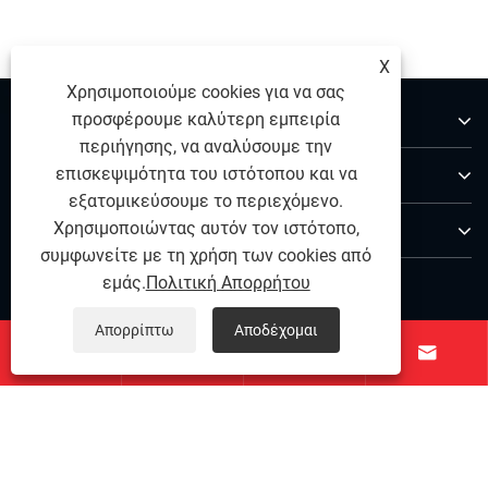
X
Χρησιμοποιούμε cookies για να σας
Σχετικά με εμάς
προσφέρουμε καλύτερη εμπειρία
περιήγησης, να αναλύσουμε την
Προϊόντα
επισκεψιμότητα του ιστότοπου και να
εξατομικεύσουμε το περιεχόμενο.
Επικοινωνήστε μαζί μας
Χρησιμοποιώντας αυτόν τον ιστότοπο,
συμφωνείτε με τη χρήση των cookies από
ΑΚΟΛΟΥΘΗΣΕ ΜΑΣ
εμάς.
Πολιτική Απορρήτου
Απορρίπτω
Αποδέχομαι




Copyright © 2025 Ningbo Qihong από ανοξείδωτο χάλυβα