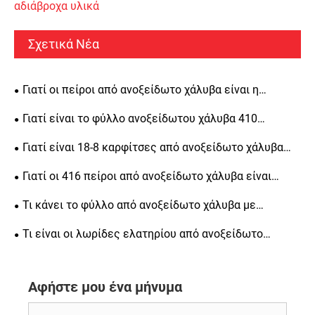
αδιάβροχα υλικά
Σχετικά Νέα
Γιατί οι πείροι από ανοξείδωτο χάλυβα είναι η
καλύτερη επιλογή για ευθυγράμμιση ακριβείας, δομική
Γιατί είναι το φύλλο ανοξείδωτου χάλυβα 410
αντοχή και μακροπρόθεσμη αντοχή
κορυφαία επιλογή για βιομηχανικές εφαρμογές
Γιατί είναι 18-8 καρφίτσες από ανοξείδωτο χάλυβα
απαραίτητες για μηχανική ακριβείας
Γιατί οι 416 πείροι από ανοξείδωτο χάλυβα είναι
απαραίτητοι για μηχανική ακριβείας
Τι κάνει το φύλλο από ανοξείδωτο χάλυβα με
φωτεινό φινίρισμα μια δημοφιλή επιλογή για την
Τι είναι οι λωρίδες ελατηρίου από ανοξείδωτο
κατασκευή
χάλυβα ψυχρής έλασης και γιατί είναι σημαντικές για
διάφορες βιομηχανίες
Αφήστε μου ένα μήνυμα