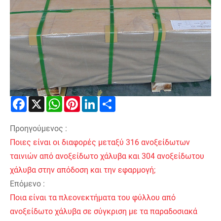
Facebook
X
WhatsApp
Pinterest
LinkedIn
Share
Προηγούμενος :
Ποιες είναι οι διαφορές μεταξύ 316 ανοξείδωτων
ταινιών από ανοξείδωτο χάλυβα και 304 ανοξείδωτου
χάλυβα στην απόδοση και την εφαρμογή;
Επόμενο :
Ποια είναι τα πλεονεκτήματα του φύλλου από
ανοξείδωτο χάλυβα σε σύγκριση με τα παραδοσιακά