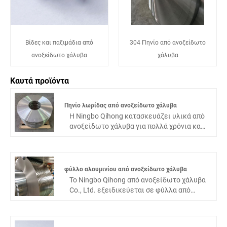
Βίδες και παξιμάδια από
304 Πηνίο από ανοξείδωτο
ανοξείδωτο χάλυβα
χάλυβα
Καυτά προϊόντα
Πηνίο λωρίδας από ανοξείδωτο χάλυβα
Η Ningbo Qihong κατασκευάζει υλικά από
ανοξείδωτο χάλυβα για πολλά χρόνια και
αυτό το πηνίο λωρίδων από ανοξείδωτο
χάλυβα ήταν πάντα το κορυφαίο προϊόν
μας. Η ποιότητά του έχει δοκιμαστεί
σχολαστικά στην αγορά. Δεν κάνουμε
φύλλο αλουμινίου από ανοξείδωτο χάλυβα
ποτέ συμβιβασμούς στις πρώτες ύλες,
Το Ningbo Qihong από ανοξείδωτο χάλυβα
χρησιμοποιώντας μόνο γνήσιο, υψηλής
Co., Ltd. εξειδικεύεται σε φύλλα από
ποιότητας ανοξείδωτο χάλυβα. Οι κοινώς
ανοξείδωτο χάλυβα ακριβείας, φύλλο
χρησιμοποιούμενες ποιότητες χάλυβα
αλουμινίου από ανοξείδωτο χάλυβα είναι
όπως 201, 304, 316L και 430 είναι όλες σε
ένα λεπτό φύλλο από ανοξείδωτο χάλυβα,