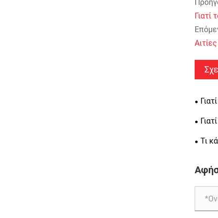
Προηγ
Γιατί 
Επόμεν
Αιτίε
Σχε
Γιατ
επιλογ
Γιατ
μακρο
απαραί
Τι κ
φινίρι
Αφήσ