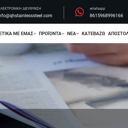
ΛΕΚΤΡΟΝΙΚΗ ΔΙΕΥΘΥΝΣΗ
whatsapp
nfo@qhstainlesssteel.com
8615968996166
ΕΤΙΚΆ ΜΕ ΕΜΆΣ
ΠΡΟΪΌΝΤΑ
ΝΈΑ
ΚΑΤΕΒΆΖΩ
ΑΠΟΣΤΟΛ