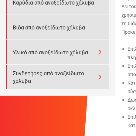
Καρύδια από ανοξείδωτο χάλυβα
Λειτου
χρησιμ
τη διά
Βίδα από ανοξείδωτο χάλυβα
Προκε
Επι

Υλικό από ανοξείδωτο χάλυβα
πλη
Επι
Συνδετήρες από ανοξείδωτο
απο

χάλυβα
Κατ
σύσ
Δώσ
σκλ
Επι
κατ