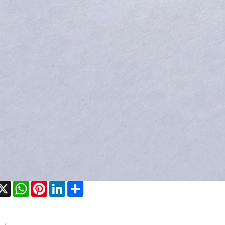
acebook
X
WhatsApp
Pinterest
LinkedIn
Share