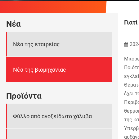
Γιατ
Νέα
Νέα της εταιρείας
202
Μπορεί
Ποιότη
Νέα της βιομηχανίας
εγκλεί
Θέματα
έχει τ
Προϊόντα
Περιβά
θερμοκ
Φύλλο από ανοξείδωτο χάλυβα
της κα
Υπερβο
αυξάν