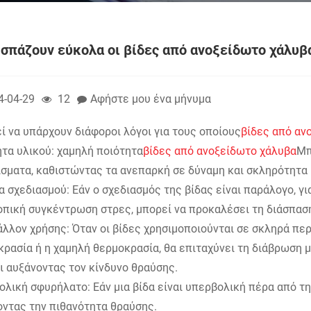
ί σπάζουν εύκολα οι βίδες από ανοξείδωτο χάλυβ
4-04-29
12
Αφήστε μου ένα μήνυμα
 να υπάρχουν διάφοροι λόγοι για τους οποίους
βίδες από αν
τα υλικού: χαμηλή ποιότητα
βίδες από ανοξείδωτο χάλυβα
Μπ
σματα, καθιστώντας τα ανεπαρκή σε δύναμη και σκληρότητα 
 σχεδιασμού: Εάν ο σχεδιασμός της βίδας είναι παράλογο, γι
οπική συγκέντρωση στρες, μπορεί να προκαλέσει τη διάσπαση
λλον χρήσης: Όταν οι βίδες χρησιμοποιούνται σε σκληρά πε
ρασία ή η χαμηλή θερμοκρασία, θα επιταχύνει τη διάβρωση 
ι αυξάνοντας τον κίνδυνο θραύσης.
λική σφυρήλατο: Εάν μια βίδα είναι υπερβολική πέρα ​​από την
οντας την πιθανότητα θραύσης.