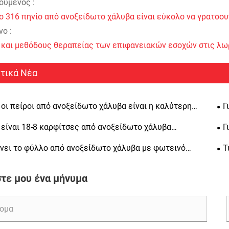
ούμενος :
το 316 πηνίο από ανοξείδωτο χάλυβα είναι εύκολο να γρατσουν
ο :
ς και μεθόδους θεραπείας των επιφανειακών εσοχών στις λω
τικά Νέα
ί οι πείροι από ανοξείδωτο χάλυβα είναι η καλύτερη
Γ
ή για ευθυγράμμιση ακριβείας, δομική αντοχή και
επ
ί είναι 18-8 καρφίτσες από ανοξείδωτο χάλυβα
Γ
πρόθεσμη αντοχή
τητες για μηχανική ακριβείας
για
άνει το φύλλο από ανοξείδωτο χάλυβα με φωτεινό
Τ
σμα μια δημοφιλή επιλογή για την κατασκευή
έλα
τε μου ένα μήνυμα