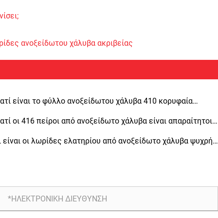
ίσει;
ρίδες ανοξείδωτου χάλυβα ακριβείας
ιατί είναι το φύλλο ανοξείδωτου χάλυβα 410 κορυφαία
ιλογή για βιομηχανικές εφαρμογές
ιατί οι 416 πείροι από ανοξείδωτο χάλυβα είναι απαραίτητοι
 μηχανική ακριβείας
ι είναι οι λωρίδες ελατηρίου από ανοξείδωτο χάλυβα ψυχρής
σης και γιατί είναι σημαντικές για διάφορες βιομηχανίες